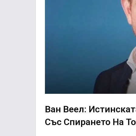
Ван Веел: Истинска
Със Спирането На То