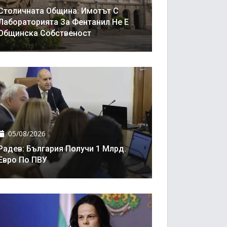
Столичната Община: Имотът С
Лабораторията За Фентанил Не Е
Общинска Собственост
05/08/2026
Радев: България Получи 1 Млрд.
Евро По ПВУ