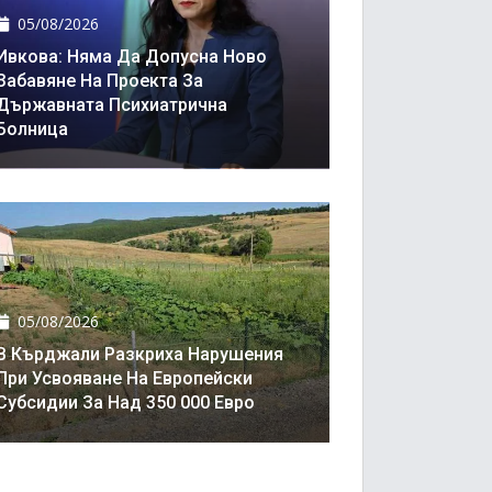
05/08/2026
Ивкова: Няма Да Допусна Ново
Забавяне На Проекта За
Държавната Психиатрична
Болница
05/08/2026
В Кърджали Разкриха Нарушения
При Усвояване На Европейски
Субсидии За Над 350 000 Евро