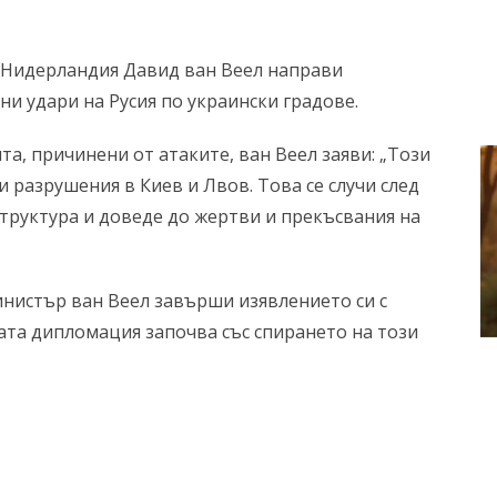
Нидерландия Давид ван Веел направи
и удари на Русия по украински градове.
, причинени от атаките, ван Веел заяви: „Този
 разрушения в Киев и Лвов. Това се случи след
труктура и доведе до жертви и прекъсвания на
инистър ван Веел завърши изявлението си с
ката дипломация започва със спирането на този