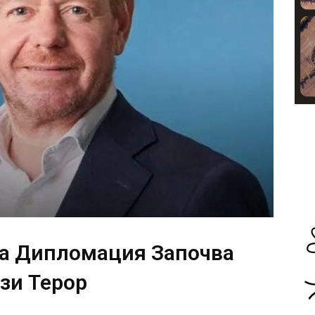
та Дипломация Започва
зи Терор