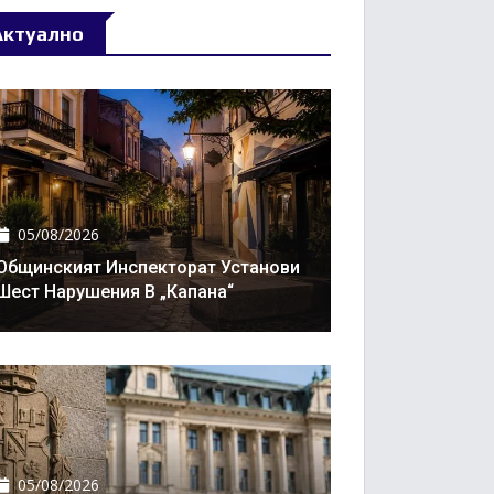
Актуално
05/08/2026
Общинският Инспекторат Установи
Шест Нарушения В „Капана“
05/08/2026