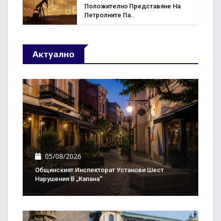
Положително Представяне На
Петролните Па..
Актуално
05/08/2026
Общинският Инспекторат Установи Шест
Нарушения В „Капана“