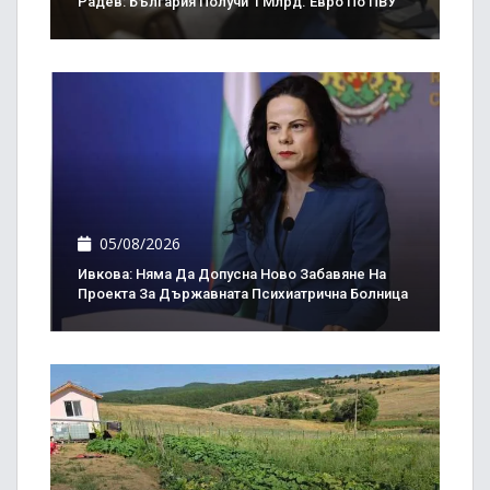
Радев: България Получи 1 Млрд. Евро По ПВУ
05/08/2026
Ивкова: Няма Да Допусна Ново Забавяне На
Проекта За Държавната Психиатрична Болница