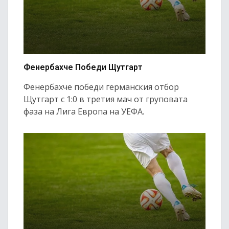
Фенербахче Победи Щутгарт
Фенербахче победи германския отбор
Щутгарт с 1:0 в третия мач от груповата
фаза на Лига Европа на УЕФА.