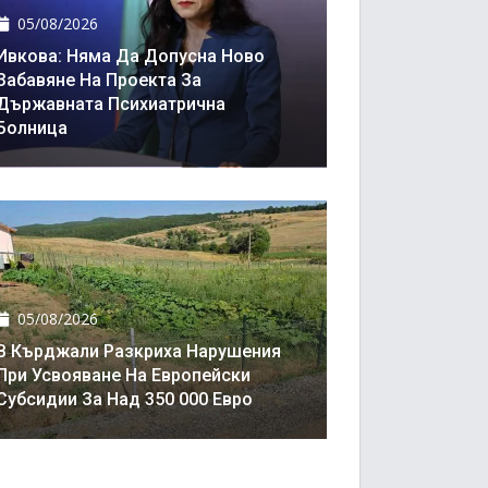
05/08/2026
Ивкова: Няма Да Допусна Ново
Забавяне На Проекта За
Държавната Психиатрична
Болница
05/08/2026
В Кърджали Разкриха Нарушения
При Усвояване На Европейски
Субсидии За Над 350 000 Евро