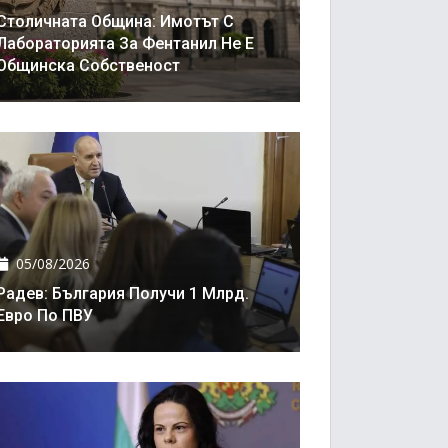
Столичната Община: Имотът С
Лабораторията За Фентанил Не Е
Общинска Собственост
05/08/2026
Радев: България Получи 1 Млрд.
Евро По ПВУ