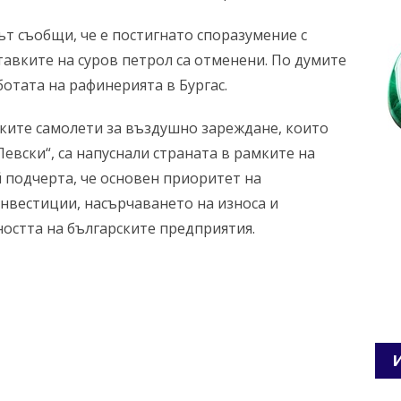
ът съобщи, че е постигнато споразумение с
ставките на суров петрол са отменени. По думите
ботата на рафинерията в Бургас.
ските самолети за въздушно зареждане, които
евски“, са напуснали страната в рамките на
 подчерта, че основен приоритет на
нвестиции, насърчаването на износа и
остта на българските предприятия.