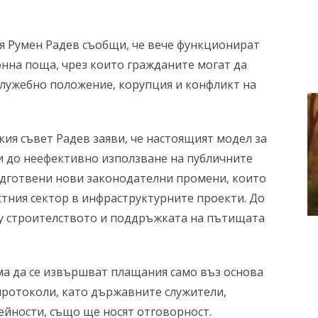
я Румен Радев съобщи, че вече функционират
онна поща, чрез които гражданите могат да
 служебно положение, корупция и конфликт на
ия съвет Радев заяви, че настоящият модел за
и до неефективно използване на публичните
подготвени нови законодателни промени, които
стния сектор в инфраструктурните проекти. До
ху строителството и поддръжката на пътищата
ма да се извършват плащания само въз основа
протоколи, като държавните служители,
йности, също ще носят отговорност.