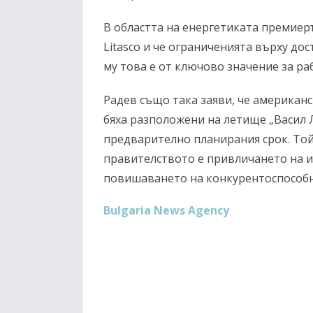
В областта на енергетиката премиер
Litasco и че ограниченията върху до
му това е от ключово значение за ра
Радев също така заяви, че американ
бяха разположени на летище „Васил Л
предварително планирания срок. Той
правителството е привличането на и
повишаването на конкурентоспособн
Bulgaria News Agency