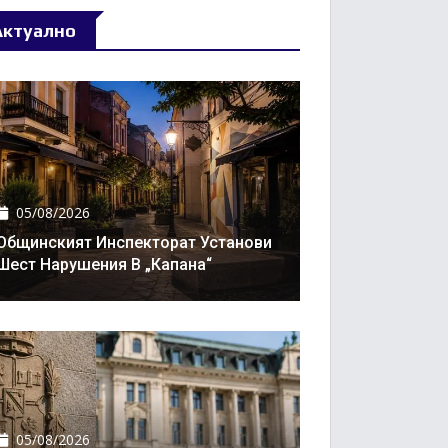
Актуално
05/08/2026
Общинският Инспекторат Установи
Шест Нарушения В „Капана“
05/08/2026