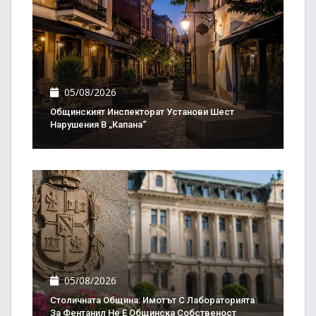
05/08/2026
Общинският Инспекторат Установи Шест
Нарушения В „Капана“
05/08/2026
Столичната Община: Имотът С Лабораторията
За Фентанил Не Е Общинска Собственост