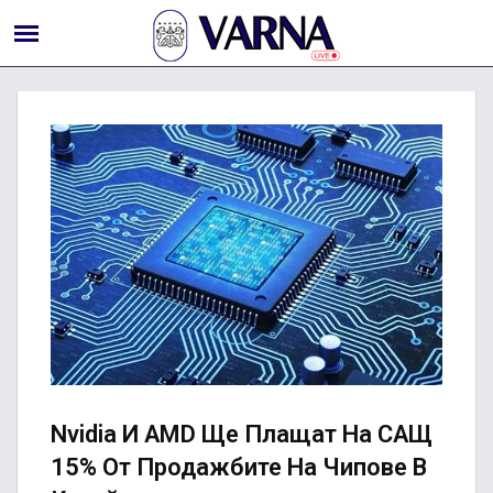
Nvidia И AMD Ще Плащат На САЩ
15% От Продажбите На Чипове В