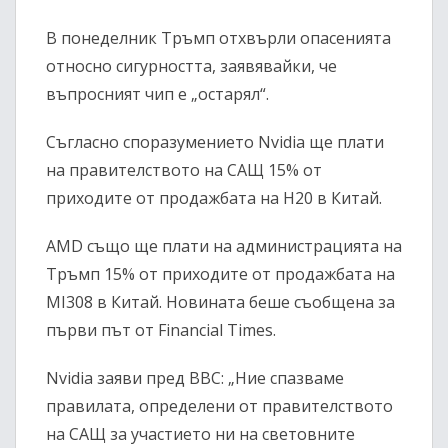
В понеделник Тръмп отхвърли опасенията
относно сигурността, заявявайки, че
въпросният чип е „остарял“.
Съгласно споразумението Nvidia ще плати
на правителството на САЩ 15% от
приходите от продажбата на H20 в Китай.
AMD също ще плати на администрацията на
Тръмп 15% от приходите от продажбата на
MI308 в Китай. Новината беше съобщена за
първи път от Financial Times.
Nvidia заяви пред BBC: „Ние спазваме
правилата, определени от правителството
на САЩ за участието ни на световните