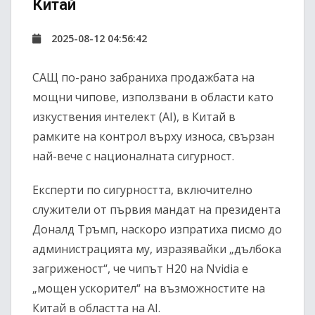
Китай
2025-08-12 04:56:42
САЩ по-рано забраниха продажбата на
мощни чипове, използвани в области като
изкуствения интелект (AI), в Китай в
рамките на контрол върху износа, свързан
най-вече с националната сигурност.
Експерти по сигурността, включително
служители от първия мандат на президента
Доналд Тръмп, наскоро изпратиха писмо до
администрацията му, изразявайки „дълбока
загриженост“, че чипът H20 на Nvidia е
„мощен ускорител“ на възможностите на
Китай в областта на AI.