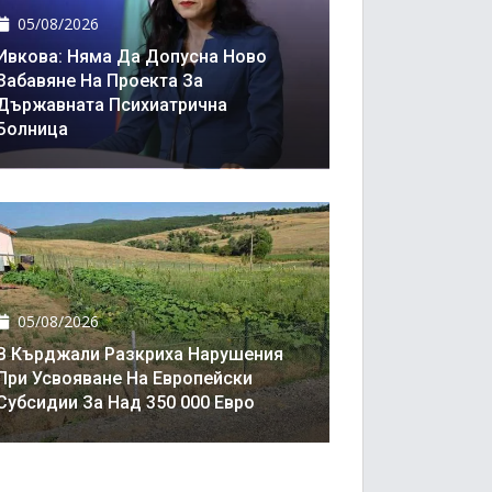
05/08/2026
Ивкова: Няма Да Допусна Ново
Забавяне На Проекта За
Държавната Психиатрична
Болница
05/08/2026
В Кърджали Разкриха Нарушения
При Усвояване На Европейски
Субсидии За Над 350 000 Евро