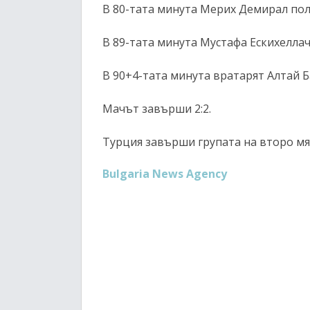
В 80-тата минута Мерих Демирал пол
В 89-тата минута Мустафа Ескихеллач
В 90+4-тата минута вратарят Алтай 
Мачът завърши 2:2.
Турция завърши групата на второ мя
Bulgaria News Agency