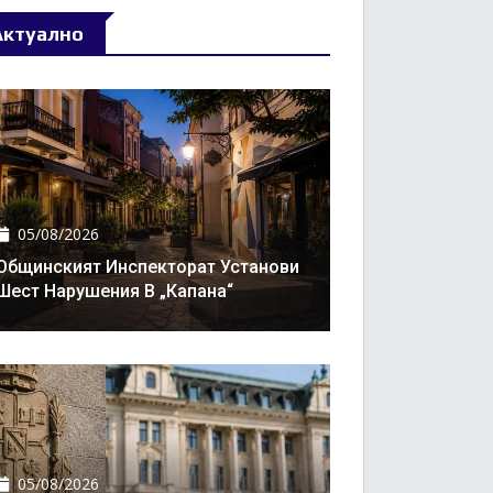
Актуално
05/08/2026
Общинският Инспекторат Установи
Шест Нарушения В „Капана“
05/08/2026