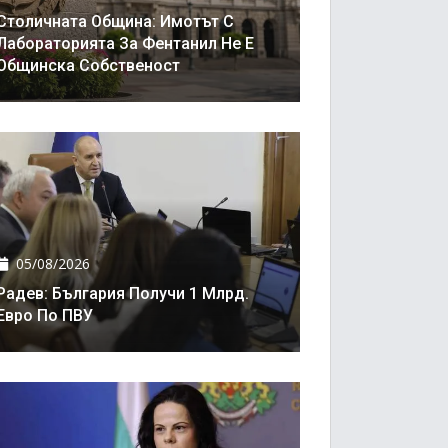
Столичната Община: Имотът С
Лабораторията За Фентанил Не Е
Общинска Собственост
05/08/2026
Радев: България Получи 1 Млрд.
Евро По ПВУ