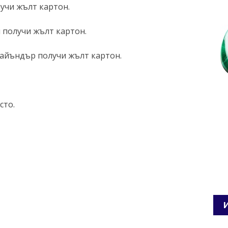
учи жълт картон.
 получи жълт картон.
Байъндър получи жълт картон.
сто.