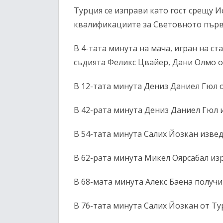
Турция се изправи като гост срещу И
квалификациите за Световното първ
В 4-тата минута на мача, игран на с
съдията Феликс Цвайер, Дани Олмо от
В 12-тата минута Дениз Даниел Гюл 
В 42-рата минута Дениз Даниел Гюл и
В 54-тата минута Салих Йозкан извед
В 62-рата минута Микел Оярсабал изр
В 68-мата минута Алекс Баена получи
В 76-тата минута Салих Йозкан от Т