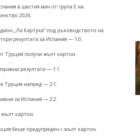
спания в шестия мач от група Е на
енство 2026.
тадион „Ла Картуха“ под ръководството на
кри резултата за Испания — 1:0.
от Турция получи жълт картон.
зравни резултата — 1:1.
е Турция напред — 2:1.
авни за Испания — 2:2.
 жълт картон.
урция беше предупреден с жълт картон.