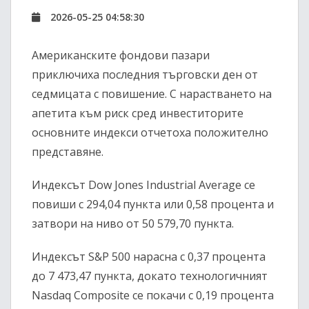
2026-05-25 04:58:30
Американските фондови пазари
приключиха последния търговски ден от
седмицата с повишение. С нарастването на
апетита към риск сред инвеститорите
основните индекси отчетоха положително
представяне.
Индексът
Dow Jones Industrial Average
се
повиши с 294,04 пункта или 0,58 процента и
затвори на ниво от 50 579,70 пункта.
Индексът
S&P 500
нарасна с 0,37 процента
до 7 473,47 пункта, докато технологичният
Nasdaq Composite
се покачи с 0,19 процента