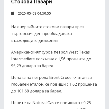
Стокови Пазари
2026-05-08 04:50:55
На енергийните стокови пазари през
търговския ден преобладаваха
възходящите движения.
Американският суров петрол
West Texas
Intermediate
поскъпна с 1,56 процента до
96,29 долара за барел.
Цената на петрола
Brent Crude
, считан за
глобален еталон, се повиши с 1,62 процента
до 101,68 долара за барел.
Цените на
Natural Gas
се повишиха с 0,25