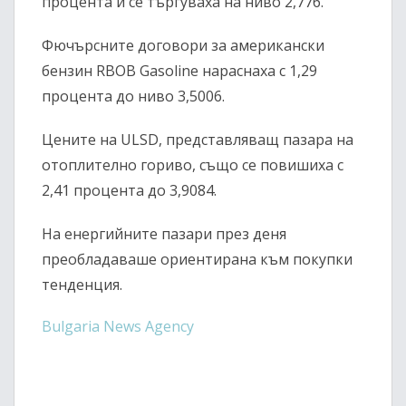
процента и се търгуваха на ниво 2,776.
Фючърсните договори за американски
бензин
RBOB Gasoline
нараснаха с 1,29
процента до ниво 3,5006.
Цените на
ULSD
, представляващ пазара на
отоплително гориво, също се повишиха с
2,41 процента до 3,9084.
На енергийните пазари през деня
преобладаваше ориентирана към покупки
тенденция.
Bulgaria News Agency