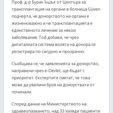
Проф. д-р Бурак Ъшък от Центъра за
трансплантация на органи в болница Güven
подчерта, че донорството на органи е
жизненоважно и че трансплантацията е
единственото лечение за някои
заболявания. Той добави, че чрез
дигиталната система волята на донора се
регистрира по-сигурно и прозрачно.
Съобщава се, че заявленията за донорство,
направени чрез e-Devlet, ще бъдат с
приоритет. Експертите смятат, че това
може да увеличи броя на донорствата от
починали.
Според данни на Министерството на
здравеопазването, над 33 хиляди пациенти