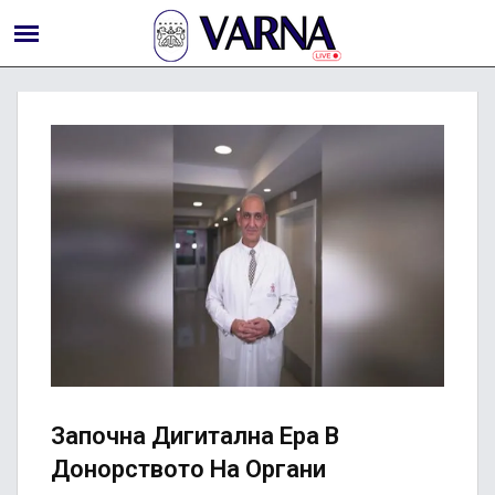
Започна Дигитална Ера В
Донорството На Органи