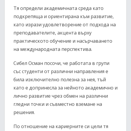
Тя определи академичната среда като
подкрепяща и ориентирана към развитие,
като изрази удовлетворение от подхода на
преподавателите, акцента върху
практическото обучение и насърчаването
на международната перспектива.
Сибел Осман посочи, че работата в групи
със студенти от различни направления е
била изключително полезна за нея, тъй
като е допринесла за нейното академично и
лично развитие чрез обмен на различни
гледни точки и съвместно вземане на
решения.
По отношение на кариерните си цели тя