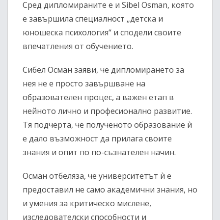
Сред дипломираните е и
Sibel Osman
, която
е завършила специалност „детска и
юношеска психология“ и сподели своите
впечатления от обучението.
Сибел Осман заяви, че дипломирането за
нея не е просто завършване на
образователен процес, а важен етап в
нейното лично и професионално развитие.
Тя подчерта, че полученото образование ѝ
е дало възможност да прилага своите
знания и опит по по-съзнателен начин.
Осман отбеляза, че университетът ѝ е
предоставил не само академични знания, но
и умения за критическо мислене,
изследователски способности и