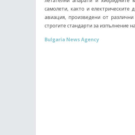
летателни апарати и хибридните м
самолети, както и електрическите 
авиация, произведени от различни 
строгите стандарти за изпълнение на
Bulgaria News Agency