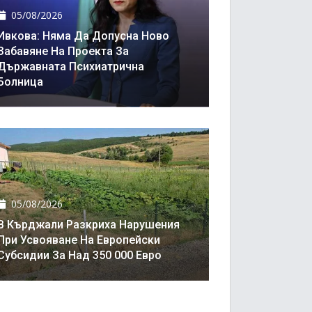
05/08/2026
Ивкова: Няма Да Допусна Ново
Забавяне На Проекта За
Държавната Психиатрична
Болница
05/08/2026
В Кърджали Разкриха Нарушения
При Усвояване На Европейски
Субсидии За Над 350 000 Евро