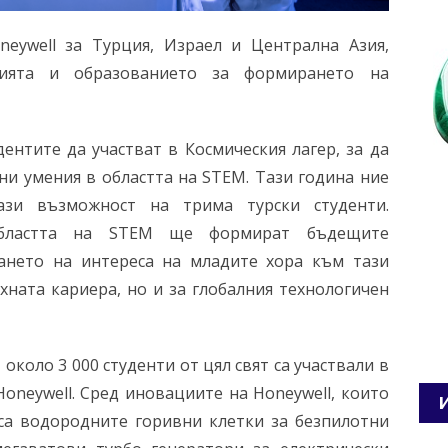
neywell за Турция, Израел и Централна Азия,
гията и образованието за формирането на
ентите да участват в Космическия лагер, за да
ни умения в областта на STEM. Тази година ние
зи възможност на трима турски студенти.
областта на STEM ще формират бъдещите
ането на интереса на младите хора към тази
яхната кариера, но и за глобалния технологичен
 около 3 000 студенти от цял ​​свят са участвали в
Honeywell. Сред иновациите на Honeywell, които
са водородните горивни клетки за безпилотни