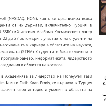
ell (NASDAQ: HON), която се организира всяка
уденти от 46 държави, включително Турция, в
USSRC) в Хънтсвил, Алабама. Космическият лагер
т 22 до 27 октомври, с участието на студенти на
 насочване към кариера в областите на науката,
ематиката (STEM). Студентите бяха включени в
а програмирането, информатиката, лидерството
зследвания в областта на космоса.
а в Академията за лидерство на Honeywell тази
im Kuru и Fatih Kaan Ermiş, се върнаха в Турция
 засилят своя интерес и умения в областта на