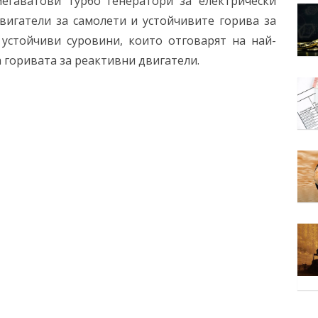
егаватови турбо генератори за електрически
двигатели за самолети и устойчивите горива за
устойчиви суровини, които отговарят на най-
 горивата за реактивни двигатели.