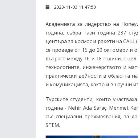
2023-11-03 11:47:50
Академията за лидерство на Honeyw
година, събра тази година 237 ст
центъра за космос и ракети на САЩ (
се проведе от 15 до 20 октомври и о
възраст между 16 и 18 години, с цел
технологиите, инженерството и мат
практически дейности в областта н
и комуникацията, както и в научни и
Турските студенти, които участвах
година - Nehir Ada Saraç, Mehmet Ker
със специални преживявания, за да
STEM.