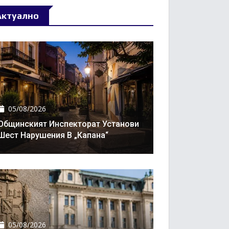
Актуално
05/08/2026
Общинският Инспекторат Установи
Шест Нарушения В „Капана“
05/08/2026