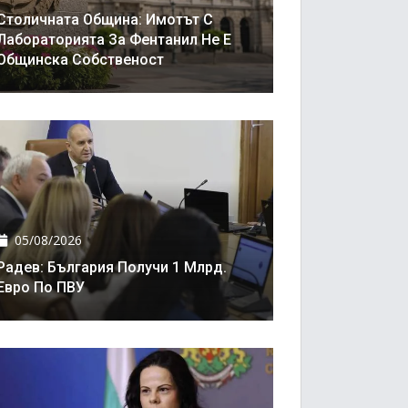
Столичната Община: Имотът С
Лабораторията За Фентанил Не Е
Общинска Собственост
05/08/2026
Радев: България Получи 1 Млрд.
Евро По ПВУ