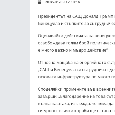
2026-01-09 12:10:16
Президентът на САЩ Доналд Тръмп н
Венецуела и стъпките за сътрудничес
Оценявайки действията на венецуелс
освобождава голям брой политически
е много важно и мъдро действие“.
Относно мащаба на енергийното сът
„САЩ и Венецуела си сътрудничат до
газовата инфраструктура по много по
Споделяйки промените във военните
завърши: „Благодарение на това сът
вълна на атака; изглежда, че няма да
сигурност всички кораби ще останат