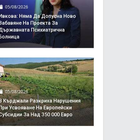
05/08/2026
Ивкова: Няма Да Допусна Ново
Забавяне На Проекта За
Държавната Психиатрична
Болница
05/08/2026
В Кърджали Разкриха Нарушения
При Усвояване На Европейски
Субсидии За Над 350 000 Евро