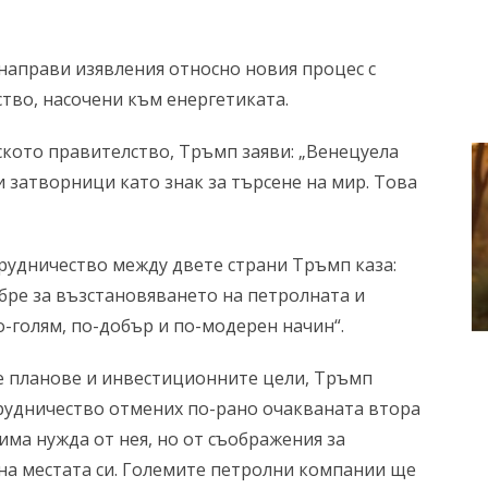
аправи изявления относно новия процес с
тво, насочени към енергетиката.
кото правителство, Тръмп заяви: „Венецуела
 затворници като знак за търсене на мир. Това
рудничество между двете страни Тръмп каза:
бре за възстановяването на петролната и
-голям, по-добър и по-модерен начин“.
 планове и инвестиционните цели, Тръмп
рудничество отмених по-рано очакваната втора
 има нужда от нея, но от съображения за
 на местата си. Големите петролни компании ще