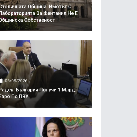
Столичната Община: Имотът С
Лабораторията За Фентанил Не Е
Общинска Собственост
05/08/2026
Радев: България Получи 1 Млрд.
Евро По ПВУ