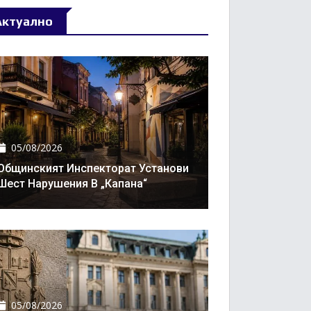
Актуално
05/08/2026
Общинският Инспекторат Установи
Шест Нарушения В „Капана“
05/08/2026