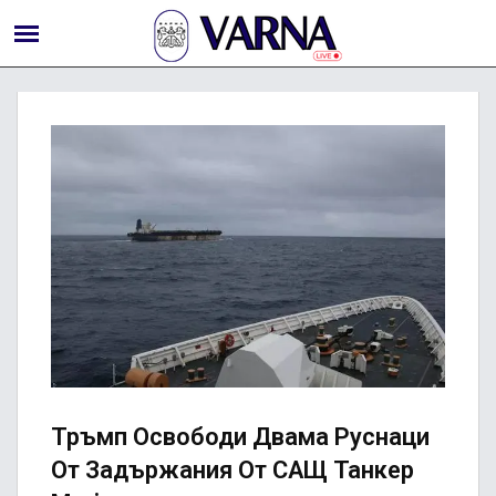
Тръмп Освободи Двама Руснаци
От Задържания От САЩ Танкер