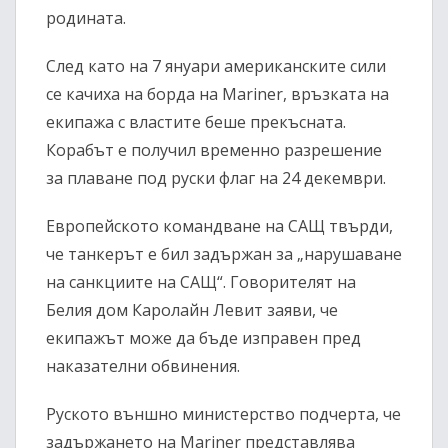
родината.
След като на 7 януари американските сили
се качиха на борда на Mariner, връзката на
екипажа с властите беше прекъсната.
Корабът е получил временно разрешение
за плаване под руски флаг на 24 декември.
Европейското командване на САЩ твърди,
че танкерът е бил задържан за „нарушаване
на санкциите на САЩ“. Говорителят на
Белия дом Каролайн Левит заяви, че
екипажът може да бъде изправен пред
наказателни обвинения.
Руското външно министерство подчерта, че
задържането на Mariner представлява