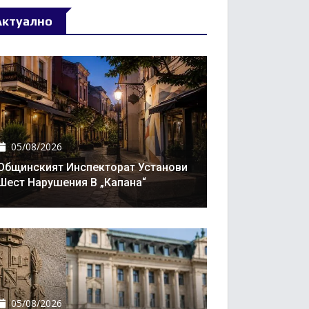
Актуално
05/08/2026
Общинският Инспекторат Установи
Шест Нарушения В „Капана“
05/08/2026