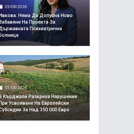
05/08/2026
Ивкова: Няма Да Допусна Ново
Забавяне На Проекта За
Държавната Психиатрична
Болница
05/08/2026
В Кърджали Разкриха Нарушения
При Усвояване На Европейски
Субсидии За Над 350 000 Евро