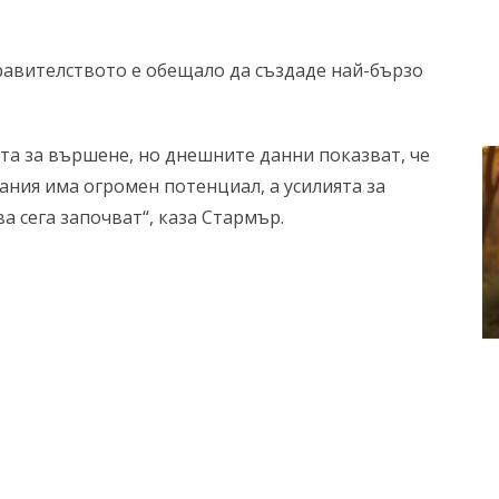
авителството е обещало да създаде най-бързо
ота за вършене, но днешните данни показват, че
ания има огромен потенциал, а усилията за
а сега започват“, каза Стармър.