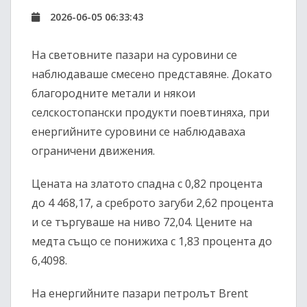
2026-06-05 06:33:43
На световните пазари на суровини се
наблюдаваше смесено представяне. Докато
благородните метали и някои
селскостопански продукти поевтиняха, при
енергийните суровини се наблюдаваха
ограничени движения.
Цената на златото спадна с 0,82 процента
до 4 468,17, а среброто загуби 2,62 процента
и се търгуваше на ниво 72,04. Цените на
медта също се понижиха с 1,83 процента до
6,4098.
На енергийните пазари петролът Brent