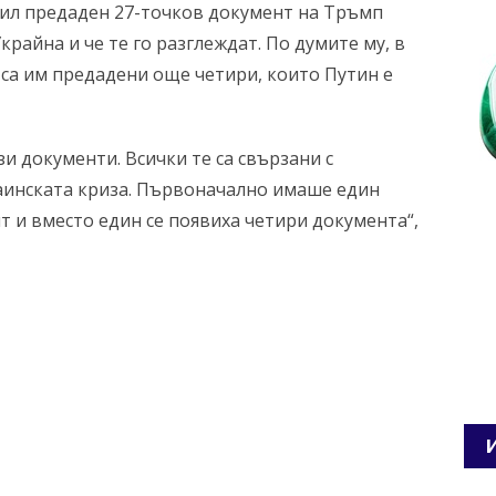
 бил предаден 27-точков документ на Тръмп
райна и че те го разглеждат. По думите му, в
са им предадени още четири, които Путин е
зи документи. Всички те са свързани с
аинската криза. Първоначално имаше един
т и вместо един се появиха четири документа“,