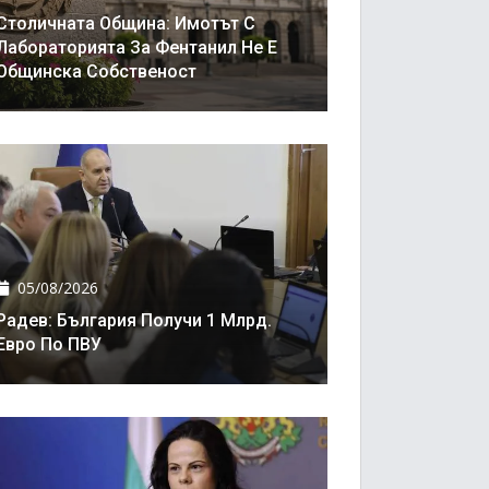
Столичната Община: Имотът С
Лабораторията За Фентанил Не Е
Общинска Собственост
05/08/2026
Радев: България Получи 1 Млрд.
Евро По ПВУ