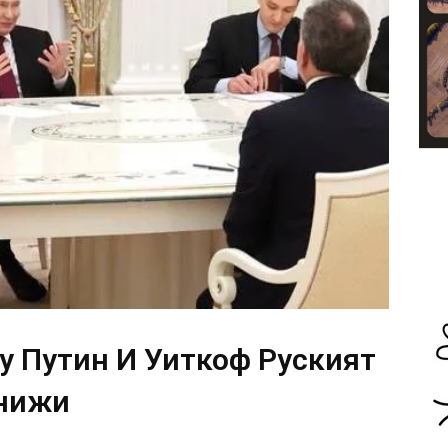
 Путин И Уиткоф Руският
онижи