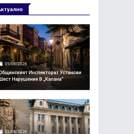
Актуално
05/08/2026
Общинският Инспекторат Установи
Шест Нарушения В „Капана“
05/08/2026