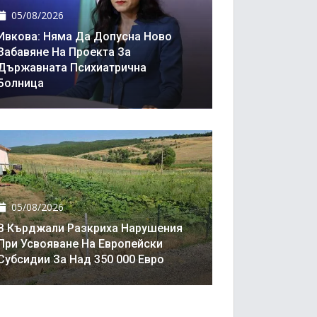
05/08/2026
Ивкова: Няма Да Допусна Ново
Забавяне На Проекта За
Държавната Психиатрична
Болница
05/08/2026
В Кърджали Разкриха Нарушения
При Усвояване На Европейски
Субсидии За Над 350 000 Евро