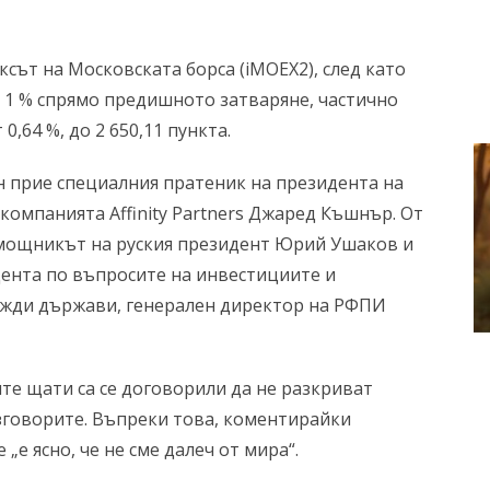
ксът на Московската борса (iMOEX2), след като
 1 % спрямо предишното затваряне, частично
0,64 %, до 2 650,11 пункта.
 прие специалния пратеник на президента на
компанията Affinity Partners Джаред Къшнър. От
омощникът на руския президент Юрий Ушаков и
ента по въпросите на инвестициите и
ужди държави, генерален директор на РФПИ
те щати са се договорили да не разкриват
зговорите. Въпреки това, коментирайки
 „е ясно, че не сме далеч от мира“.