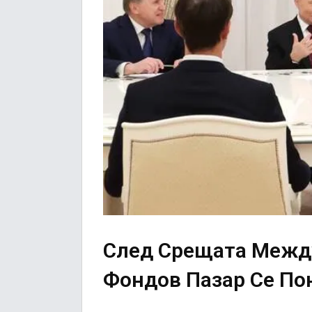
След Срещата Между
Фондов Пазар Се П