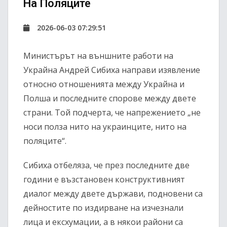
На Поляците
2026-06-03 07:29:51
Министърът на външните работи на
Украйна Андрей Сибиха направи изявление
относно отношенията между Украйна и
Полша и последните спорове между двете
страни. Той подчерта, че напрежението „не
носи полза нито на украинците, нито на
поляците“.
Сибиха отбеляза, че през последните две
години е възстановен конструктивният
диалог между двете държави, подновени са
дейностите по издирване на изчезнали
лица и ексхумации, а в някои райони са