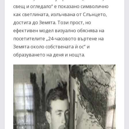
свещ и огледало“ е показано символично
как светлината, излъчвана от Слънцето,
достига до Земята. Този прост, но
ефективен модел визуално обяснява на
посетителите „24-часовото въртене на
Земята около собствената ѝ ос“ и
образуването на деня и нощта.