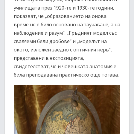
училищата през 1920-те и 1930-те години,
показват, че „образованието на онова
време не е било основано на заучаване, а на
наблюдение и разум“. „Гръдният модел със
сваляеми бели дробове“ и „моделът на
окото, изложен заедно с оптичния нерв“,
представени в експозицията,
свидетелстват, че и човешката анатомия е
била преподавана практическо още тогава.