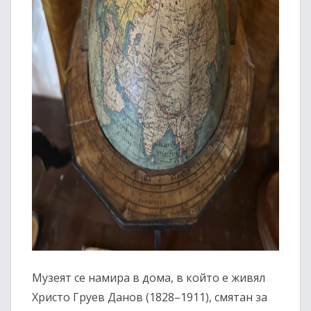
Музеят се намира в дома, в който е живял
Христо Груев Данов (1828–1911), смятан за