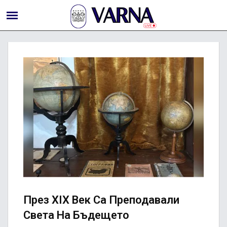
През XIX Век Са Преподавали
Света На Бъдещето