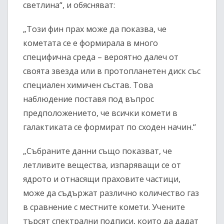
светлина“, и обясняват:
„Този фин прах може да показва, че
кометата се е формирала в много
специфична среда – вероятно далеч от
своята звезда или в протопланетен диск със
специален химичен състав. Това
наблюдение поставя под въпрос
предположението, че всички комети в
галактиката се формират по сходен начин.“
„Събраните данни също показват, че
летливите вещества, изпаряващи се от
ядрото и отнасящи праховите частици,
може да съдържат различно количество газ
в сравнение с местните комети. Учените
търсят спектрални подписи, които да дадат