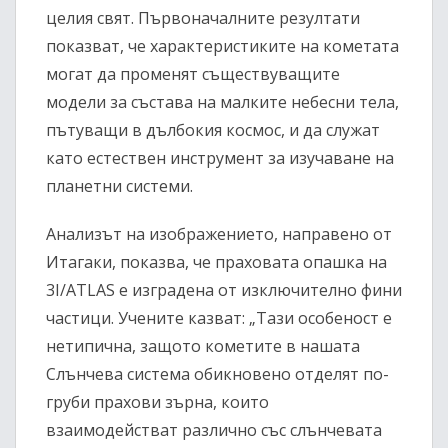
целия свят. Първоначалните резултати
показват, че характеристиките на кометата
могат да променят съществуващите
модели за състава на малките небесни тела,
пътуващи в дълбокия космос, и да служат
като естествен инструмент за изучаване на
планетни системи.
Анализът на изображението, направено от
Итагаки, показва, че праховата опашка на
3I/ATLAS е изградена от изключително фини
частици. Учените казват: „Тази особеност е
нетипична, защото кометите в нашата
Слънчева система обикновено отделят по-
груби прахови зърна, които
взаимодействат различно със слънчевата