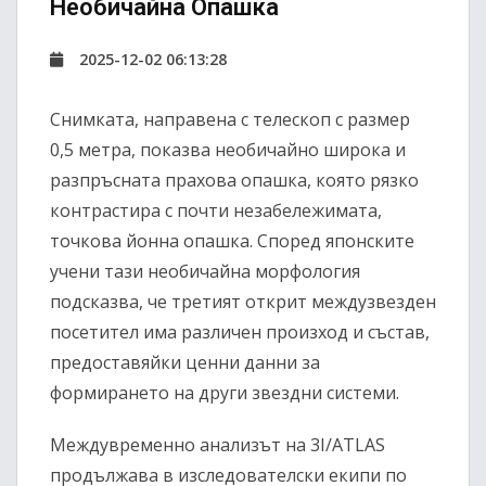
Необичайна Опашка
2025-12-02 06:13:28
Снимката, направена с телескоп с размер
0,5 метра, показва необичайно широка и
разпръсната прахова опашка, която рязко
контрастира с почти незабележимата,
точкова йонна опашка. Според японските
учени тази необичайна морфология
подсказва, че третият открит междузвезден
посетител има различен произход и състав,
предоставяйки ценни данни за
формирането на други звездни системи.
Междувременно анализът на 3I/ATLAS
продължава в изследователски екипи по