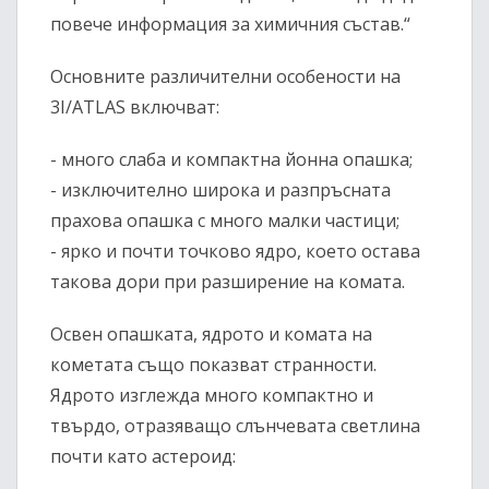
повече информация за химичния състав.“
Основните различителни особености на
3I/ATLAS включват:
- много слаба и компактна йонна опашка;
- изключително широка и разпръсната
прахова опашка с много малки частици;
- ярко и почти точково ядро, което остава
такова дори при разширение на комата.
Освен опашката, ядрото и комата на
кометата също показват странности.
Ядрото изглежда много компактно и
твърдо, отразяващо слънчевата светлина
почти като астероид: