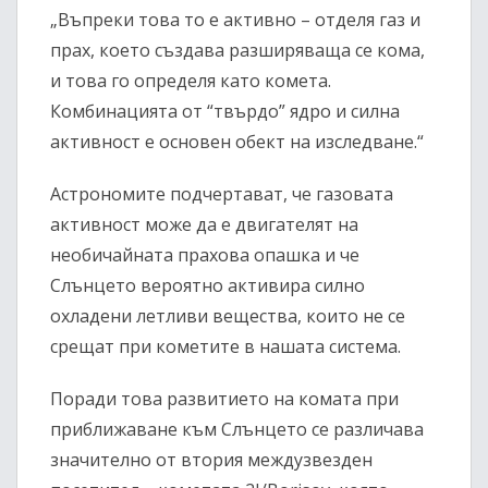
„Въпреки това то е активно – отделя газ и
прах, което създава разширяваща се кома,
и това го определя като комета.
Комбинацията от “твърдо” ядро и силна
активност е основен обект на изследване.“
Астрономите подчертават, че газовата
активност може да е двигателят на
необичайната прахова опашка и че
Слънцето вероятно активира силно
охладени летливи вещества, които не се
срещат при кометите в нашата система.
Поради това развитието на комата при
приближаване към Слънцето се различава
значително от втория междузвезден