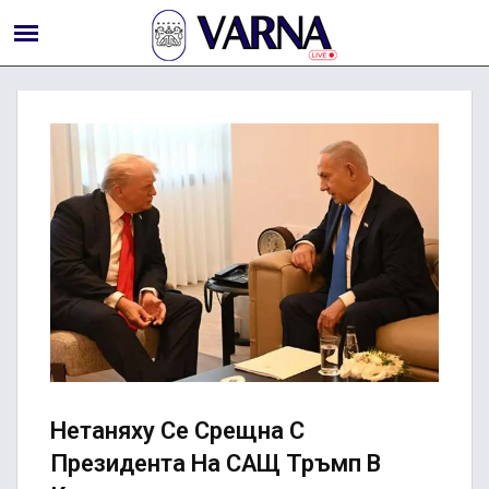
Нетаняху Се Срещна С
Президента На САЩ Тръмп В