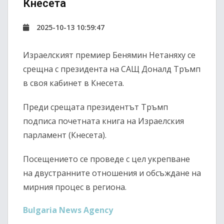
Кнесета
2025-10-13 10:59:47
Израелският премиер Бенямин Нетаняху се
срещна с президента на САЩ Доналд Тръмп
в своя кабинет в Кнесета.
Преди срещата президентът Тръмп
подписа почетната книга на Израелския
парламент (Кнесета).
Посещението се проведе с цел укрепване
на двустранните отношения и обсъждане на
мирния процес в региона.
Bulgaria News Agency