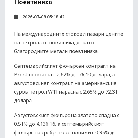
Поевтиняха
2026-07-08 05:18:42
На международните стокови пазари цените
на петрола се повишиха, докато
благородните метали поевтиняха.
Септемврийският фючърсен контракт на
Brent поскъпна с 2,62% до 76,10 долара, а
августовският контракт на американския
суров петрол WTI нарасна с 2,65% до 72,31
долара.
Августовският фючърс на златото спадна с
0,51% до 4.136,16, а септемврийският
фючърс на среброто се понижи с 0,95% до