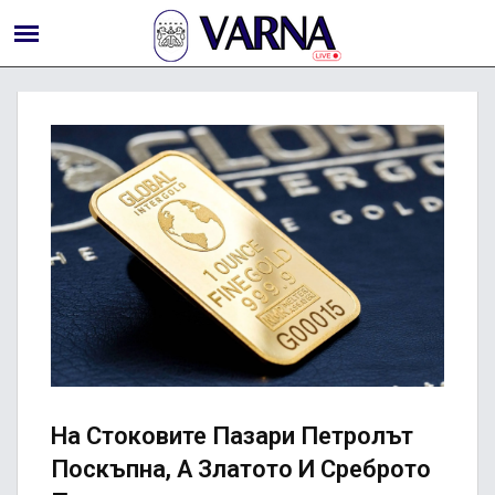
На Стоковите Пазари Петролът
Поскъпна, А Златото И Среброто