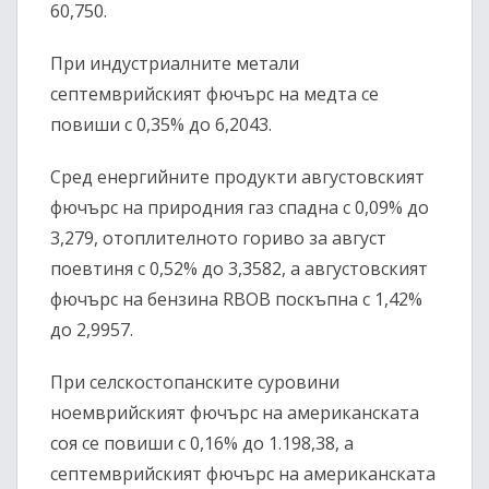
60,750.
При индустриалните метали
септемврийският фючърс на медта се
повиши с 0,35% до 6,2043.
Сред енергийните продукти августовският
фючърс на природния газ спадна с 0,09% до
3,279, отоплителното гориво за август
поевтиня с 0,52% до 3,3582, а августовският
фючърс на бензина RBOB поскъпна с 1,42%
до 2,9957.
При селскостопанските суровини
ноемврийският фючърс на американската
соя се повиши с 0,16% до 1.198,38, а
септемврийският фючърс на американската