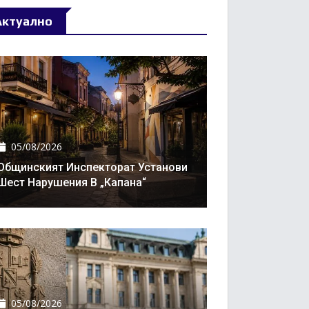
Актуално
05/08/2026
Общинският Инспекторат Установи
Шест Нарушения В „Капана“
05/08/2026