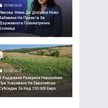
05/08/2026
Ивкова: Няма Да Допусна Ново
Забавяне На Проекта За
Държавната Психиатрична
Болница
05/08/2026
В Кърджали Разкриха Нарушения
При Усвояване На Европейски
Субсидии За Над 350 000 Евро