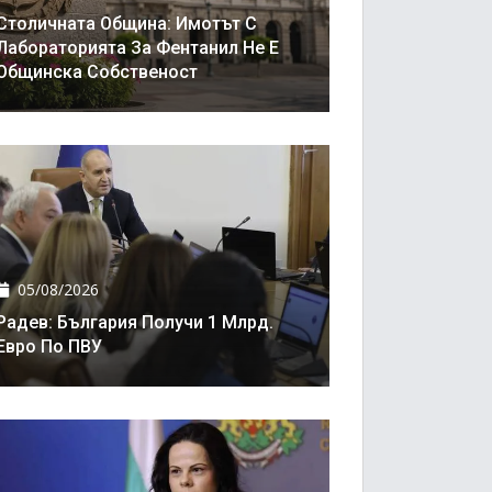
Столичната Община: Имотът С
Лабораторията За Фентанил Не Е
Общинска Собственост
05/08/2026
Радев: България Получи 1 Млрд.
Евро По ПВУ