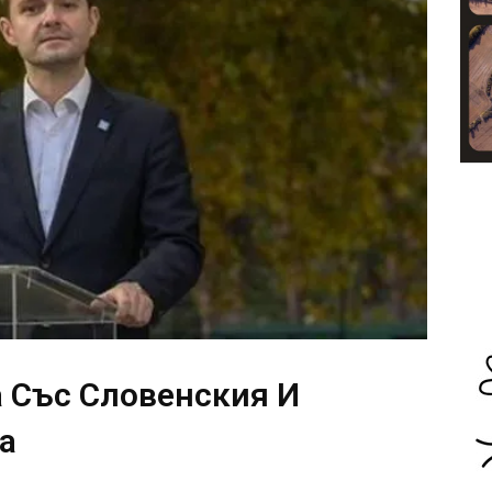
 Със Словенския И
а