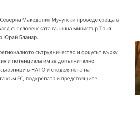
Северна Македония Мучунски проведе среща в
Блед със словенската външна министър Таня
р Юрай Бланар.
 регионалното сътрудничество и фокусът върху
ния и потенциала им за допълнително
 съюзници в НАТО и споделянето на
та към ЕС, подкрепата и предстоящите