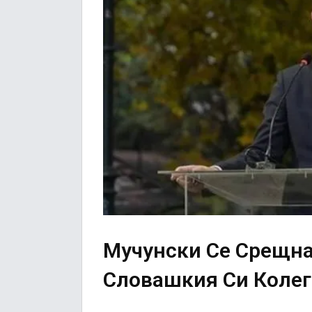
Мучунски Се Срещна
Словашкия Си Колег