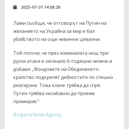
2025-07-31 14:08:26
Лами съобщи, че отговорът на Путин на
желанието на Украйна за мир е бил
убийството на още невинни цивилни.
Той посочи, че през изминалата нощ при
руски атаки е загинало 6-годишно момче и
добави: „Фондовете на Обединеното
кралство подкрепят дейностите по спешно
реагиране. Това клане трябва да спре.
Путин трябва незабавно да приеме
примирие.“
Bulgaria News Agency