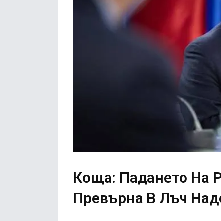
Коща: Падането На 
Превърна В Лъч Над