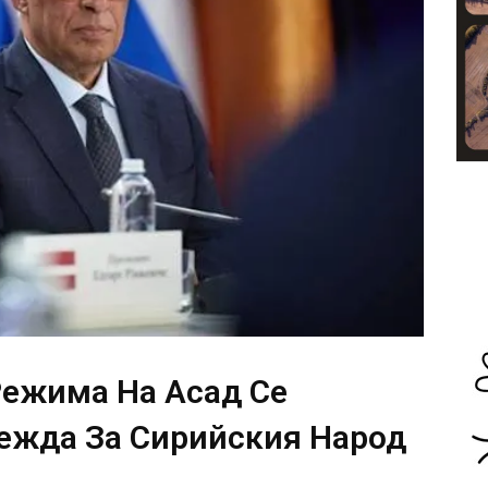
Режима На Асад Се
ежда За Сирийския Народ