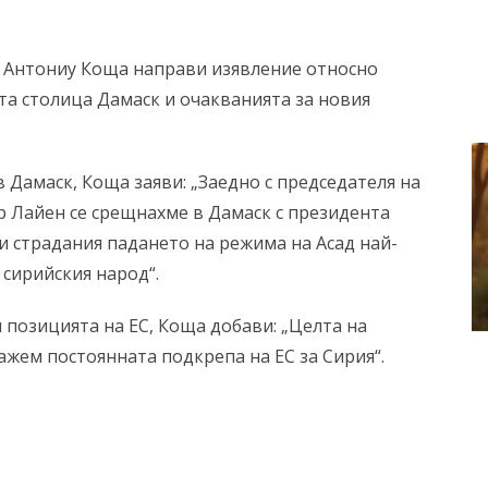
т Антониу Коща направи изявление относно
та столица Дамаск и очакванията за новия
Дамаск, Коща заяви: „Заедно с председателя на
р Лайен се срещнахме в Дамаск с президента
и страдания падането на режима на Асад най-
 сирийския народ“.
 позицията на ЕС, Коща добави: „Целта на
ажем постоянната подкрепа на ЕС за Сирия“.