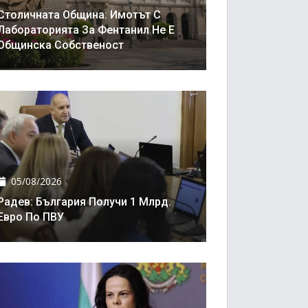
Столичната Община: Имотът С
Лабораторията За Фентанил Не Е
Общинска Собственост
05/08/2026
Радев: България Получи 1 Млрд.
Евро По ПВУ