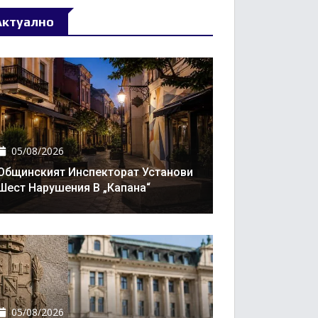
Актуално
05/08/2026
Общинският Инспекторат Установи
Шест Нарушения В „Капана“
05/08/2026