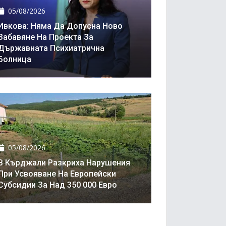
05/08/2026
Ивкова: Няма Да Допусна Ново
Забавяне На Проекта За
Държавната Психиатрична
Болница
05/08/2026
В Кърджали Разкриха Нарушения
При Усвояване На Европейски
Субсидии За Над 350 000 Евро