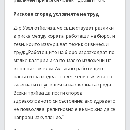
различен при всеки човек“, добави той.
Рискове според условията на труд
Д-р Узел отбеляза, че съществуват разлики
в риска между хората, работещи на бюро, и
тези, които извършват тежък физически
труд: „Работещите на бюро изразходват по-
малко калории и са по-малко изложени на
външни фактори. Активно работещите
навън изразходват повече енергия и са по-
засегнати от условията на околната среда.
Всеки трябва да пости според
здравословното си състояние; ако здравето
не позволява, религиозно е възможно да се
направи изкупление.“