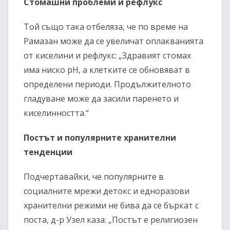
Стомашни проблеми и рефлукс
Той също така отбеляза, че по време на
Рамазан може да се увеличат оплакванията
от киселини и рефлукс: „Здравият стомах
има ниско pH, а клетките се обновяват в
определени периоди. Продължителното
гладуване може да засили паренето и
киселинността.“
Постът и популярните хранителни
тенденции
Подчертавайки, че популярните в
социалните мрежи детокс и едноразови
хранителни режими не бива да се бъркат с
поста, д-р Узел каза: „Постът е религиозен