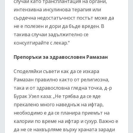
случаи като трансплантация на органи,
интензивна инсулинова терапия или
сърдечна недостатъчност постът може да
не е полезен и дори да бъде вреден. В
такива случаи задължително се
консултирайте с лекар.“
Препоръки за здравословен Рамазан
Споделяйки съвети как да се изкара
Рамазан правилно както от религиозна,
така и от здравословна гледна точка, д-р
Бурак Узел каза: „Не трябва да се яде
прекалено много наведнъж на ифтар,
необходимо е да се планира приемът на
калории по време на ифтар и сухур. Важно е
да не се нахвърляме върху храната заради