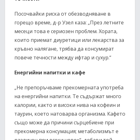
Посочвайки риска от обезводняване в
горещо време, д-р Узел каза: „През летните
месеци това е сериозен проблем. Хората,
които приемат диуретици или лекарства за
кръвно налягане, трябва да консумират
повече течности между ифтар и сухур.“
Енергийни напитки и кафе
„Не препоръчваме прекомерната употреба
на енергийни напитки. Те съдържат много
калории, както и високи нива на кофеин и
таурин, което натоварва организма. Кафето
също може да причини сърцебиене при
прекомерна консумация; метаболизмът е