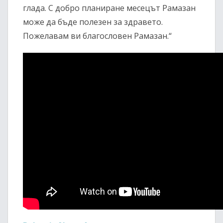
глада. С добро планиране месецът Рамазан
може да бъде полезен за здравето.
Пожелавам ви благословен Рамазан.“