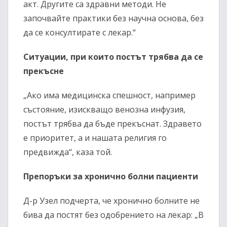
акт. Другите са здравни методи. Не
започвайте практики без научна основа, без
да се консултирате с лекар.“
Ситуации, при които постът трябва да се
прекъсне
„Ако има медицинска спешност, например
състояние, изискващо венозна инфузия,
постът трябва да бъде прекъснат. Здравето
е приоритет, а и нашата религия го
предвижда“, каза той.
Препоръки за хронично болни пациенти
Д-р Узел подчерта, че хронично болните не
бива да постят без одобрението на лекар: „В