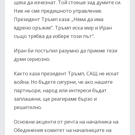
щяха да изчезнат. Той стоеше зад думите си.
Ние не сме предишното управление.
Президент Тръмп каза: „Няма да има
ядрено оръжие“. Тръмп иска мир и Иран
също трябва да избере този път“.
Иран би постъпил разумно да приеме тези
думи сериозно.
Както каза президент Тръмп, САЩ не искат
война. Но бъдете сигурни, че ако нашите
партньори, народ или интереси бъдат
заплашени, ще реагираме бързо и
решително.
Основни акценти от речта на началника на
Обединения комитет на началниците на