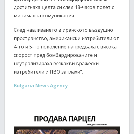
достигнаха целта си след 18-часов полет с
минимална комуникация.
След навлизането в иранското въздушно
пространство, американски изтребители от
4-то и 5-то поколение напредваха с висока
скорост пред бомбардировачите и
неутрализираха всякакви вражески
изтребители и ПВО заплахи“.
Bulgaria News Agency