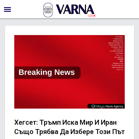
Хегсет: Тръмп Иска Мир И Иран
Също Трябва Да Избере Този Път