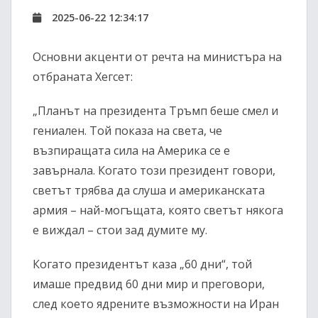
2025-06-22 12:34:17
Основни акценти от речта на министъра на
отбраната Хегсет:
„Планът на президента Тръмп беше смел и
гениален. Той показа на света, че
възпиращата сила на Америка се е
завърнала. Когато този президент говори,
светът трябва да слуша и американската
армия – най-могъщата, която светът някога
е виждал – стои зад думите му.
Когато президентът каза „60 дни“, той
имаше предвид 60 дни мир и преговори,
след което ядрените възможности на Иран