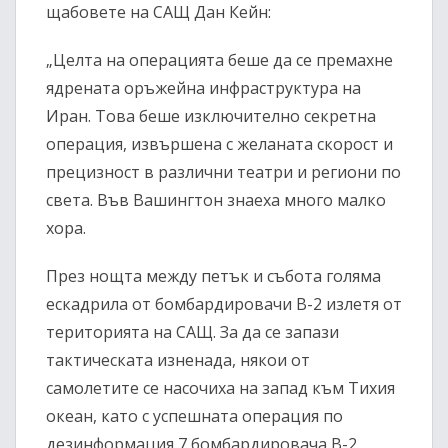
щабовете на САЩ Дан Кейн:
„Целта на операцията беше да се премахне
ядрената оръжейна инфраструктура на
Иран. Това беше изключително секретна
операция, извършена с желаната скорост и
прецизност в различни театри и региони по
света. Във Вашингтон знаеха много малко
хора.
През нощта между петък и събота голяма
ескадрила от бомбардировачи B-2 излетя от
територията на САЩ. За да се запази
тактическата изненада, някои от
самолетите се насочиха на запад към Тихия
океан, като с успешната операция по
дезинформация 7 бомбардировача B-2