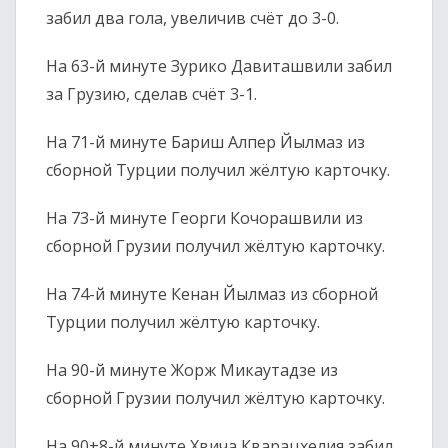
забил два гола, увеличив счёт до 3-0.
На 63-й минуте Зурико Давиташвили забил
за Грузию, сделав счёт 3-1.
На 71-й минуте Бариш Алпер Йылмаз из
сборной Турции получил жёлтую карточку.
На 73-й минуте Георги Кочорашвили из
сборной Грузии получил жёлтую карточку.
На 74-й минуте Кенан Йылмаз из сборной
Турции получил жёлтую карточку.
На 90-й минуте Жорж Микаутадзе из
сборной Грузии получил жёлтую карточку.
На 90+8-й минуте Хвича Кварацхелия забил