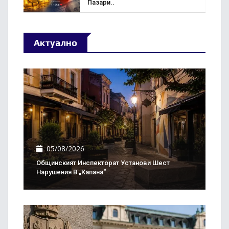
Пазари..
Актуално
05/08/2026
Общинският Инспекторат Установи Шест
Нарушения В „Капана“