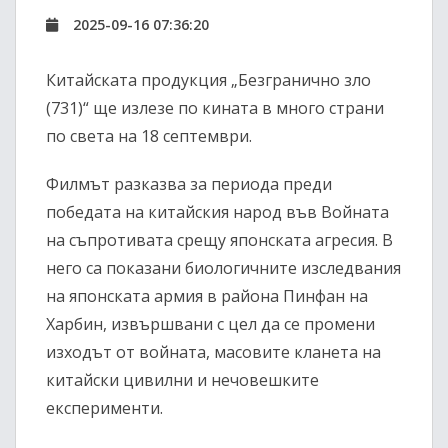
2025-09-16 07:36:20
Китайската продукция „Безгранично зло
(731)“ ще излезе по кината в много страни
по света на 18 септември.
Филмът разказва за периода преди
победата на китайския народ във Войната
на съпротивата срещу японската агресия. В
него са показани биологичните изследвания
на японската армия в района Пинфан на
Харбин, извършвани с цел да се промени
изходът от войната, масовите кланета на
китайски цивилни и нечовешките
експерименти.