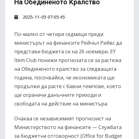
На Обединеното Кралство
2025-11-05 07:05:45
По-малко от четири седмици преди
министърът на финансите Рейчъл Рийвс да
представи бюджета си на 26 ноември, EY
Item Club понижи прогнозата си за растежа
на Обединеното кралство за следващата
година, посочвайки, че икономиката ще
продължи да расте с бавни темпове, което
ще ограничи данъчните приходи и
свободата на действие на министъра.
Очаква се независимият прогнозист на
Министерството на финансите — Службата
за бюджетна отговорност (Office for Budget