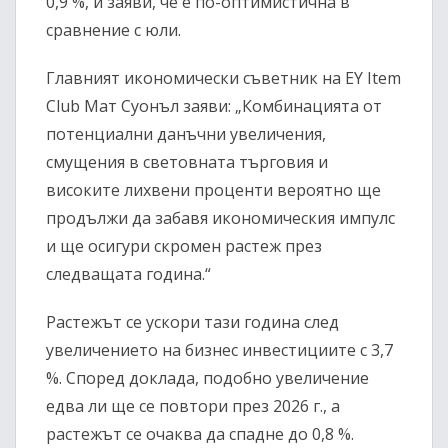
0,9 %, и заяви, че е по-оптимистична в
сравнение с юли.
Главният икономически съветник на EY Item
Club Мат Суонъл заяви: „Комбинацията от
потенциални данъчни увеличения,
смущения в световната търговия и
високите лихвени проценти вероятно ще
продължи да забавя икономическия импулс
и ще осигури скромен растеж през
следващата година.“
Растежът се ускори тази година след
увеличението на бизнес инвестициите с 3,7
%. Според доклада, подобно увеличение
едва ли ще се повтори през 2026 г., а
растежът се очаква да спадне до 0,8 %.