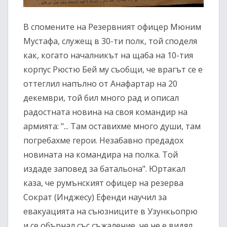
В спомените на Резервният офицер Мюним
Мустафа, служещ в 30-ти полк, той споделя
как, когато началникът на щаба на 10-тия
корпус Рюстю Бей му съобщи, че врагът се е
оттеглил напълно от Анафартар на 20
декември, той бил много рад и описал
радостната новина на своя командир на
армията: "... Там оставихме много души, там
погребахме герои. Незабавно предадох
новината на командира на полка. Той
издаде заповед за батальона". Юртакал
каза, че румънският офицер на резерва
Сократ (Инджесу) Ефенди научил за
евакуацията на съюзниците в Узункьопрю
и се обърнал със съжаление, че не е видял