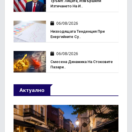
Тръмп: Лицата, Извършили
Изтичането На И..
06/08/2026
Низходящата Тенденция При
Енергийните Су..
06/08/2026
Смесена Динамика На Стоковите
Пазари..
Актуално