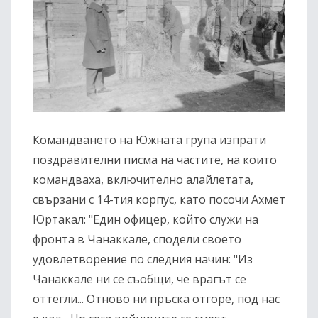
Командването на Южната група изпрати
поздравителни писма на частите, на които
командваха, включително алайлетата,
свързани с 14-тия корпус, като посочи Ахмет
Юртакал: "Един офицер, който служи на
фронта в Чанаккале, сподели своето
удовлетворение по следния начин: "Из
Чанаккале ни се съобщи, че врагът се
оттегли... Отново ни пръска отгоре, под нас