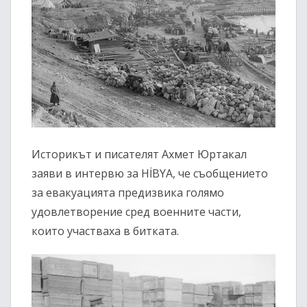
Историкът и писателят Ахмет Юртакал
заяви в интервю за HİBYA, че съобщението
за евакуацията предизвика голямо
удовлетворение сред военните части,
които участваха в битката.