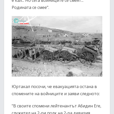
е кал... Но сега войниците се смеят...
Родината се смее".
Юртакал посочи, че евакуацията остана в
спомените на войниците и заяви следното:
"В своите спомени лейтенантът Абидин Еге,
служител на 2-ри полк на 2-ра дивизия,