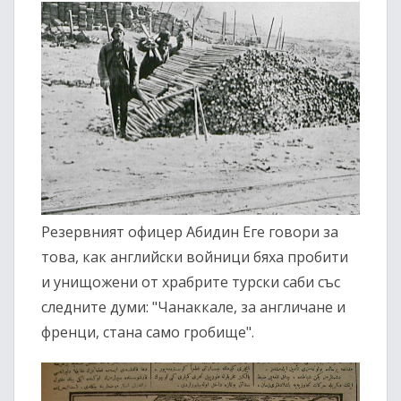
Резервният офицер Абидин Еге говори за
това, как английски войници бяха пробити
и унищожени от храбрите турски саби със
следните думи: "Чанаккале, за англичане и
френци, стана само гробище".