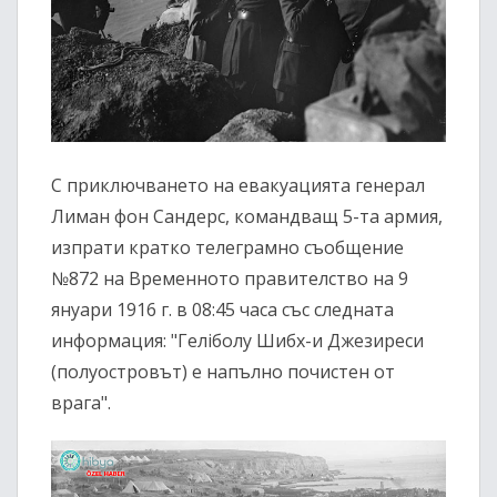
С приключването на евакуацията генерал
Лиман фон Сандерс, командващ 5-та армия,
изпрати кратко телеграмно съобщение
№872 на Временното правителство на 9
януари 1916 г. в 08:45 часа със следната
информация: "Геліболу Шибх-и Джезиреси
(полуостровът) е напълно почистен от
врага".