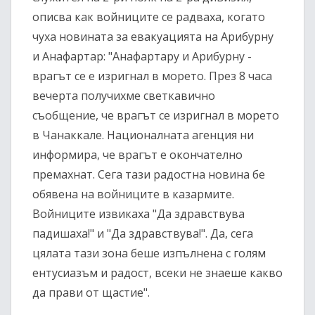
описва как войниците се радваха, когато
чуха новината за евакуацията на Арибурну
и Анафартар: "Анафартару и Арибурну -
врагът се е изригнал в морето. През 8 часа
вечерта получихме светкавично
съобщение, че врагът се изригнал в морето
в Чанаккале. Националната агенция ни
информира, че врагът е окончателно
премахнат. Сега тази радостна новина бе
обявена на войниците в казармите.
Войниците извикаха "Да здравствува
падишаха!" и "Да здравствува!". Да, сега
цялата тази зона беше изпълнена с голям
ентусиазъм и радост, всеки не знаеше какво
да прави от щастие".