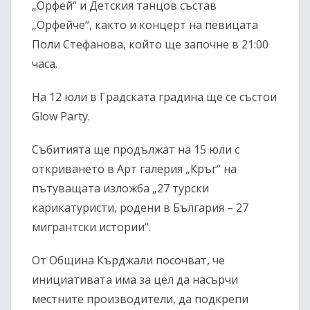
„Орфей“
и Детския танцов състав
„Орфейче“
, както и концерт на певицата
Поли Стефанова
, който ще започне в
21:00
часа
.
На
12 юли
в Градската градина ще се състои
Glow Party
.
Събитията ще продължат на
15 юли
с
откриването в
Арт галерия „Кръг“
на
пътуващата изложба
„27 турски
карикатуристи, родени в България – 27
мигрантски истории“
.
От Община Кърджали посочват, че
инициативата има за цел да насърчи
местните производители, да подкрепи