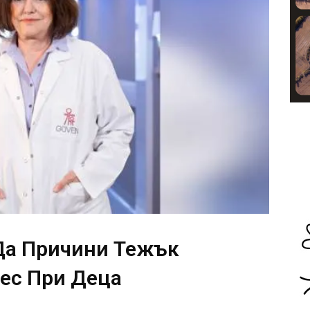
Да Причини Тежък
ес При Деца