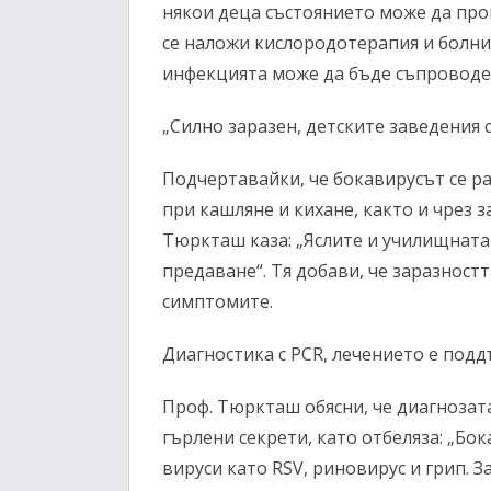
някои деца състоянието може да про
се наложи кислородотерапия и болнич
инфекцията може да бъде съпроводен
„Силно заразен, детските заведения 
Подчертавайки, че бокавирусът се р
при кашляне и кихане, както и чрез 
Тюркташ каза: „Яслите и училищната 
предаване“. Тя добави, че заразност
симптомите.
Диагностика с PCR, лечението е по
Проф. Тюркташ обясни, че диагнозата
гърлени секрети, като отбеляза: „Бо
вируси като RSV, риновирус и грип. 