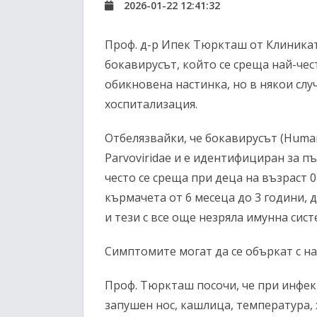
2026-01-22 12:41:32
Проф. д-р Ипек Тюркташ от Клиникат
бокавирусът, който се среща най-чес
обикновена настинка, но в някои слу
хоспитализация.
Отбелязвайки, че бокавирусът (Human
Parvoviridae и е идентифициран за пъ
често се среща при деца на възраст 
кърмачета от 6 месеца до 3 години, 
и тези с все още незряла имунна сист
Симптомите могат да се объркат с н
Проф. Тюркташ посочи, че при инфекц
запушен нос, кашлица, температура,