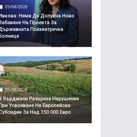
05/08/2026
Ивкова: Няма Да Допусна Ново
Забавяне На Проекта За
Държавната Психиатрична
Болница
05/08/2026
В Кърджали Разкриха Нарушения
При Усвояване На Европейски
Субсидии За Над 350 000 Евро