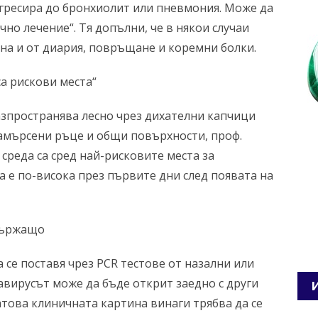
гресира до бронхиолит или пневмония. Може да
но лечение“. Тя допълни, че в някои случаи
а и от диария, повръщане и коремни болки.
са рискови места“
азпространява лесно чрез дихателни капчици
замърсени ръце и общи повърхности, проф.
среда са сред най-рисковите места за
та е по-висока през първите дни след появата на
ддържащо
 се поставя чрез PCR тестове от назални или
кавирусът може да бъде открит заедно с други
Затова клиничната картина винаги трябва да се