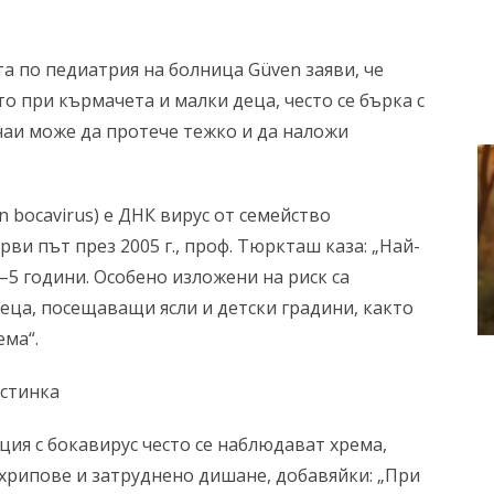
а по педиатрия на болница Güven заяви, че
то при кърмачета и малки деца, често се бърка с
чаи може да протече тежко и да наложи
 bocavirus) е ДНК вирус от семейство
рви път през 2005 г., проф. Тюркташ каза: „Най-
0–5 години. Особено изложени на риск са
деца, посещаващи ясли и детски градини, както
ема“.
астинка
ия с бокавирус често се наблюдават хрема,
 хрипове и затруднено дишане, добавяйки: „При