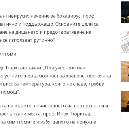
антивирусно лечение за бокавирус, проф.
матично и поддържащо. Основните цели са
ане на дишането и предотвратяване на
е се използват рутинно“.
имптоми
. Тюркташ заяви: „При учестено или
о устните, невъзможност за хранене, постоянна
 висока температура, която не спада, трябва
 помощ“.
ата на ръцете, почистването на повърхности и
 претъпкани места, проф. Ипек Тюркташ
на симптомите и избягването на ненужна