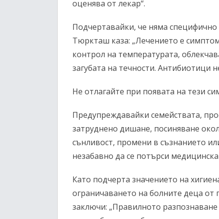
оценява от лекар“.
Подчертавайки, че няма специфично 
Тюркташ каза: „Лечението е симпто
контрол на температурата, облекчав
загубата на течности. Антибиотици н
Не отлагайте при появата на тези с
Предупреждавайки семействата, проф
затруднено дишане, посиняване окол
сънливост, промени в съзнанието или
незабавно да се потърси медицинска
Като подчерта значението на хигиен
ограничаването на болните деца от
заключи: „Правилното разпознаване 