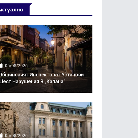
Актуално
05/08/2026
Общинският Инспекторат Установи
Шест Нарушения В „Капана“
05/08/2026