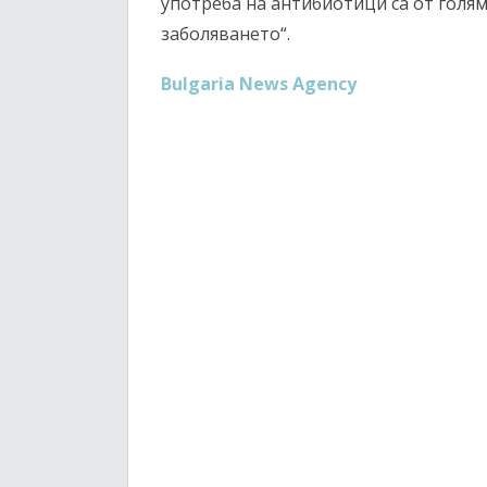
употреба на антибиотици са от голя
заболяването“.
Bulgaria News Agency