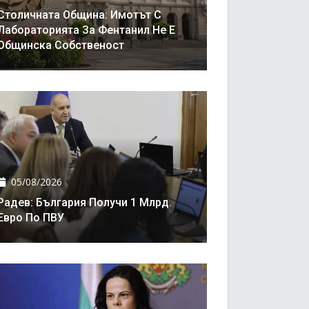
Столичната Община: Имотът С
Лабораторията За Фентанил Не Е
Общинска Собственост
05/08/2026
Радев: България Получи 1 Млрд.
Евро По ПВУ