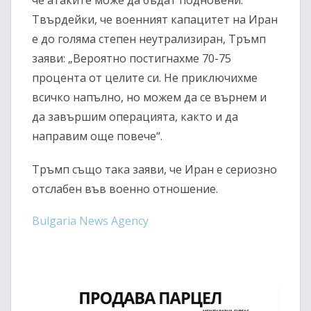
че атаките може да бъдат подновени.
Твърдейки, че военният капацитет на Иран
е до голяма степен неутрализиран, Тръмп
заяви: „Вероятно постигнахме 70-75
процента от целите си. Не приключихме
всичко напълно, но можем да се върнем и
да завършим операцията, както и да
направим още повече“.
Тръмп също така заяви, че Иран е сериозно
отслабен във военно отношение.
Bulgaria News Agency