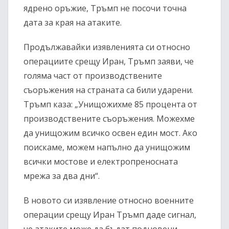
ядрено оръжие, Тръмп не посочи точна
дата за края на атаките.
Продължавайки изявленията си относно
операциите срещу Иран, Тръмп заяви, че
голяма част от производствените
съоръжения на страната са били ударени.
Тръмп каза: „Унищожихме 85 процента от
производствените съоръжения. Можехме
да унищожим всичко освен един мост. Ако
поискаме, можем напълно да унищожим
всички мостове и електропреносната
мрежа за два дни“.
В новото си изявление относно военните
операции срещу Иран Тръмп даде сигнал,