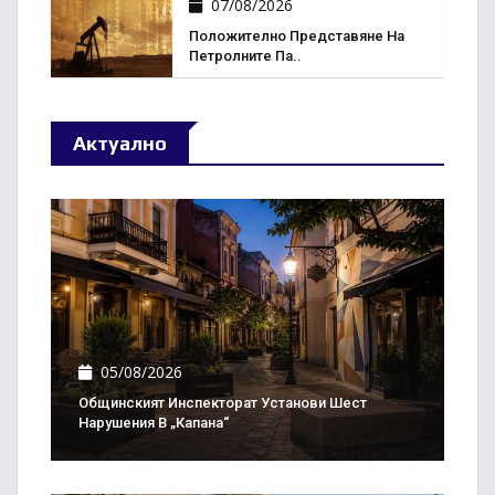
07/08/2026
Положително Представяне На
Петролните Па..
Актуално
05/08/2026
Общинският Инспекторат Установи Шест
Нарушения В „Капана“