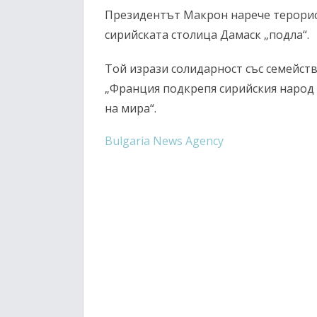
Президентът Макрон нарече терорис
сирийската столица Дамаск „подла“.
Той изрази солидарност със семейств
„Франция подкрепя сирийския народ
на мира“.
Bulgaria News Agency