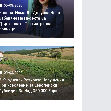
05/08/2026
Ивкова: Няма Да Допусна Ново
Забавяне На Проекта За
Държавната Психиатрична
Болница
05/08/2026
В Кърджали Разкриха Нарушения
При Усвояване На Европейски
Субсидии За Над 350 000 Евро