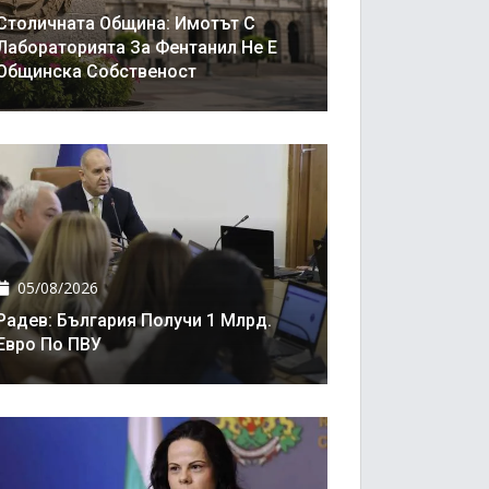
Столичната Община: Имотът С
Лабораторията За Фентанил Не Е
Общинска Собственост
05/08/2026
Радев: България Получи 1 Млрд.
Евро По ПВУ