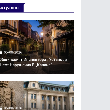
Актуално
05/08/2026
Общинският Инспекторат Установи
Шест Нарушения В „Капана“
05/08/2026