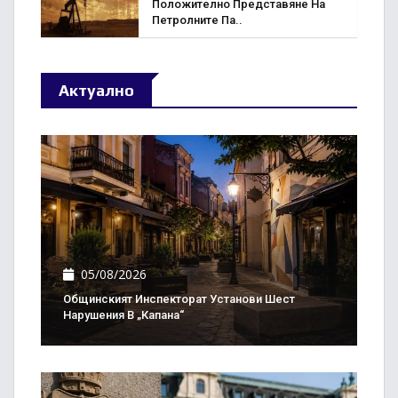
Положително Представяне На
Петролните Па..
Актуално
05/08/2026
Общинският Инспекторат Установи Шест
Нарушения В „Капана“