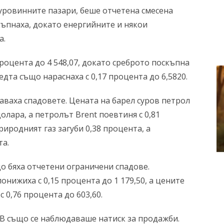
суровинните пазари, беше отчетена смесена
ъпнаха, докато енергийните и някои
а.
процента до 4 548,07, докато среброто поскъпна
медта също нараснаха с 0,17 процента до 6,5820.
ваха спадовете. Цената на барел суров петрол
долара, а петролът Brent поевтиня с 0,81
риродният газ загуби 0,38 процента, а
та.
о бяха отчетени ограничени спадове.
онижиха с 0,15 процента до 1 179,50, а цените
 0,76 процента до 603,60.
B също се наблюдаваше натиск за продажби.