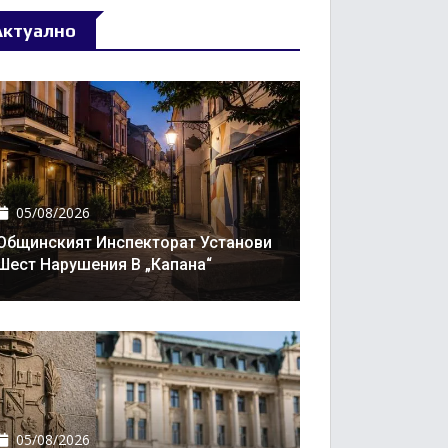
Актуално
05/08/2026
Общинският Инспекторат Установи
Шест Нарушения В „Капана“
05/08/2026