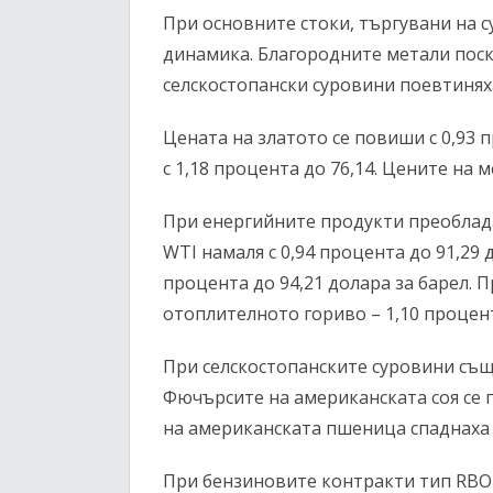
При основните стоки, търгувани на 
динамика. Благородните метали поск
селскостопански суровини поевтинях
Цената на златото се повиши с 0,93 
с 1,18 процента до 76,14. Цените на 
При енергийните продукти преоблада
WTI намаля с 0,94 процента до 91,29 
процента до 94,21 долара за барел. П
отоплителното гориво – 1,10 процен
При селскостопанските суровини същ
Фючърсите на американската соя се п
на американската пшеница спаднаха с
При бензиновите контракти тип RBO