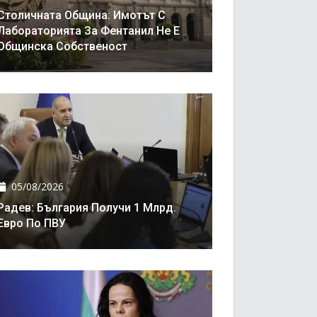
Столичната Община: Имотът С
Лабораторията За Фентанил Не Е
Общинска Собственост
05/08/2026
Радев: България Получи 1 Млрд.
Евро По ПВУ