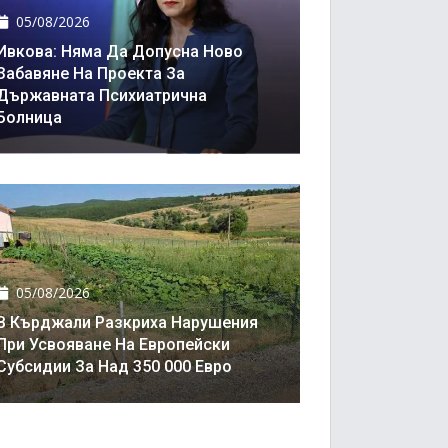
05/08/2026
Ивкова: Няма Да Допусна Ново
Забавяне На Проекта За
Държавната Психиатрична
Болница
05/08/2026
В Кърджали Разкриха Нарушения
При Усвояване На Европейски
Субсидии За Над 350 000 Евро