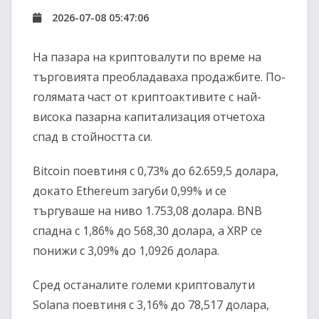
2026-07-08 05:47:06
На пазара на криптовалути по време на
търговията преобладаваха продажбите. По-
голямата част от криптоактивите с най-
висока пазарна капитализация отчетоха
спад в стойността си.
Bitcoin поевтиня с 0,73% до 62.659,5 долара,
докато Ethereum загуби 0,99% и се
търгуваше на ниво 1.753,08 долара. BNB
спадна с 1,86% до 568,30 долара, а XRP се
понижи с 3,09% до 1,0926 долара.
Сред останалите големи криптовалути
Solana поевтиня с 3,16% до 78,517 долара,