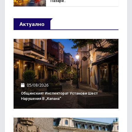
Пазари..
Актуално
05/08/2026
Общинският Инспекторат Установи Шест
Нарушения В „Капана“