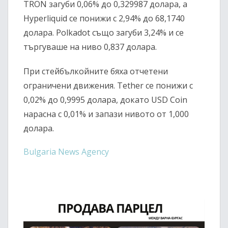
TRON загуби 0,06% до 0,329987 долара, а
Hyperliquid се понижи с 2,94% до 68,1740
долара. Polkadot също загуби 3,24% и се
търгуваше на ниво 0,837 долара.
При стейбълкойните бяха отчетени
ограничени движения. Tether се понижи с
0,02% до 0,9995 долара, докато USD Coin
нарасна с 0,01% и запази нивото от 1,000
долара.
Bulgaria News Agency