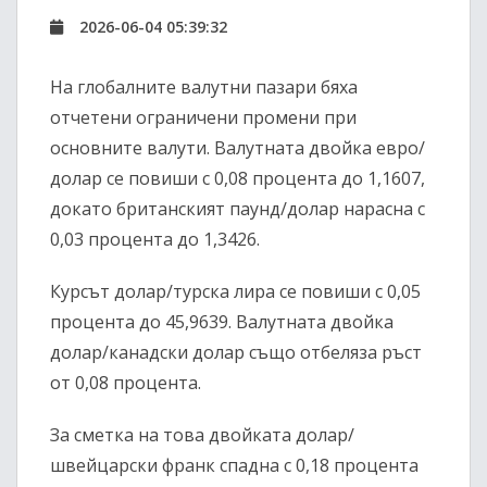
2026-06-04 05:39:32
На глобалните валутни пазари бяха
отчетени ограничени промени при
основните валути. Валутната двойка евро/
долар се повиши с 0,08 процента до 1,1607,
докато британският паунд/долар нарасна с
0,03 процента до 1,3426.
Курсът долар/турска лира се повиши с 0,05
процента до 45,9639. Валутната двойка
долар/канадски долар също отбеляза ръст
от 0,08 процента.
За сметка на това двойката долар/
швейцарски франк спадна с 0,18 процента