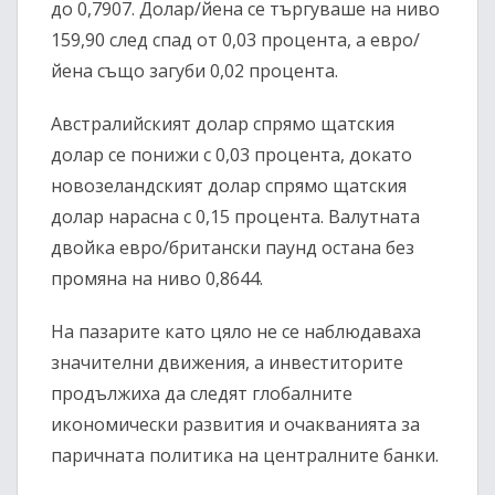
до 0,7907. Долар/йена се търгуваше на ниво
159,90 след спад от 0,03 процента, а евро/
йена също загуби 0,02 процента.
Австралийският долар спрямо щатския
долар се понижи с 0,03 процента, докато
новозеландският долар спрямо щатския
долар нарасна с 0,15 процента. Валутната
двойка евро/британски паунд остана без
промяна на ниво 0,8644.
На пазарите като цяло не се наблюдаваха
значителни движения, а инвеститорите
продължиха да следят глобалните
икономически развития и очакванията за
паричната политика на централните банки.