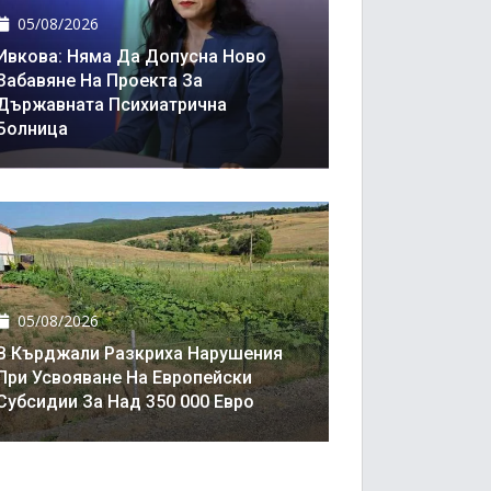
05/08/2026
Ивкова: Няма Да Допусна Ново
Забавяне На Проекта За
Държавната Психиатрична
Болница
05/08/2026
В Кърджали Разкриха Нарушения
При Усвояване На Европейски
Субсидии За Над 350 000 Евро