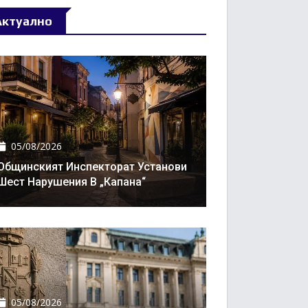
Актуално
05/08/2026
Общинският Инспекторат Установи
Шест Нарушения В „Капана“
05/08/2026