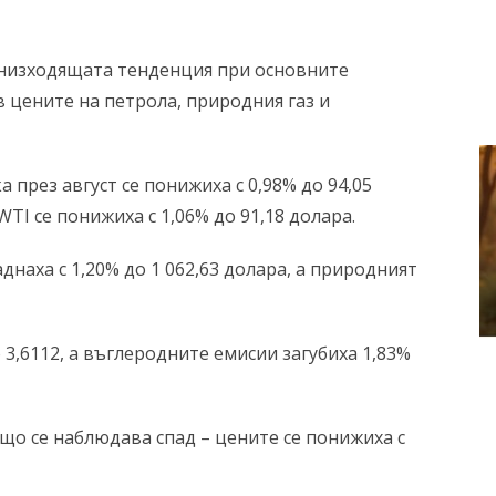
низходящата тенденция при основните
в цените на петрола, природния газ и
 през август се понижиха с 0,98% до 94,05
TI се понижиха с 1,06% до 91,18 долара.
днаха с 1,20% до 1 062,63 долара, а природният
 3,6112, а въглеродните емисии загубиха 1,83%
о се наблюдава спад – цените се понижиха с