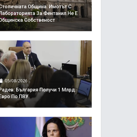
Столичната Община: Имотът С
Лабораторията За Фентанил Не Е
Общинска Собственост
05/08/2026
Радев: България Получи 1 Млрд.
Евро По ПВУ