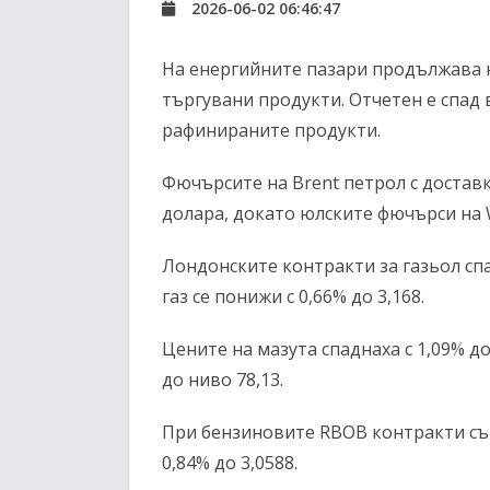
2026-06-02 06:46:47
На енергийните пазари продължава 
търгувани продукти. Отчетен е спад 
рафинираните продукти.
Фючърсите на Brent петрол с доставка
долара, докато юлските фючърси на W
Лондонските контракти за газьол спа
газ се понижи с 0,66% до 3,168.
Цените на мазута спаднаха с 1,09% до
до ниво 78,13.
При бензиновите RBOB контракти същ
0,84% до 3,0588.