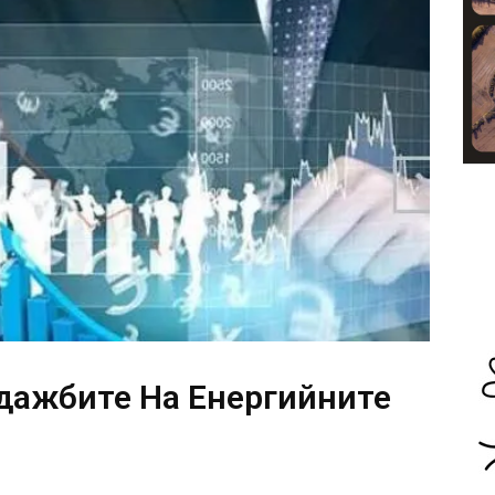
дажбите На Енергийните