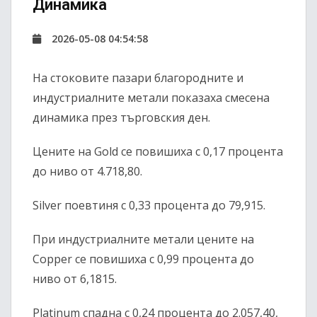
Динамика
2026-05-08 04:54:58
На стоковите пазари благородните и
индустриалните метали показаха смесена
динамика през търговския ден.
Цените на
Gold
се повишиха с 0,17 процента
до ниво от 4.718,80.
Silver
поевтиня с 0,33 процента до 79,915.
При индустриалните метали цените на
Copper
се повишиха с 0,99 процента до
ниво от 6,1815.
Platinum
спадна с 0,24 процента до 2.057,40,