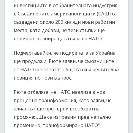
инвестициите в отбранителната индустрия
в Съединените американски щати (САЩ) са
създадени около 200 хиляди нови работни
места, като добави, че тези стъпки ще
повишат възпиращата сила на НАТО.
Подчертавайки, че подкрепата за Украйна
ще продължи, Рюте заяви, че съюзниците
от НАТО ще запазят общата си и решителна
позиция по този въпрос.
Рюте отбеляза, че НАТО навлиза в нов
процес на трансформация, като заяви, че
алиансът ще претърпи всеобхватна
промяна: „Ще се изправим пред напълно
променено, трансформирано НАТО“.