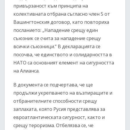
привързаност към принципа на
колективната отбрана съгласно член 5 от
Вашингтонския договор, като повториха
посланието: „Нападение срещу един
съюзник се счита за нападение срещу
всички съюзници.“ В декларацията се
посочва, че единството и солидарността в
НАТО са основният елемент на сигурността
на Алианса.
В документа се подчертава, че ще
продължи укрепването на възпиращите и
отбранителните способности срещу
заплахата, която Русия представлява за
евроатлантическата сигурност, както и
срещу тероризма. Отбелязва се, че