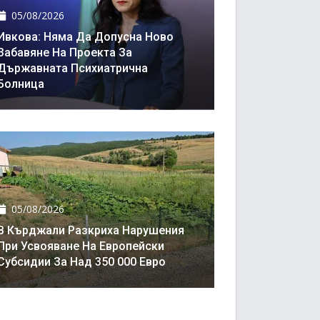
05/08/2026
Ивкова: Няма Да Допусна Ново
Забавяне На Проекта За
Държавната Психиатрична
Болница
05/08/2026
В Кърджали Разкриха Нарушения
При Усвояване На Европейски
Субсидии За Над 350 000 Евро