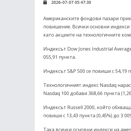
2026-07-07 05:47:30
Американските фондови пазари прик
повишение. Всички основни индекси
като акциите на технологичните ком
Индексът Dow Jones Industrial Average 
055,91 пункта.
Индексът S&P 500 се повиши с 54,19 п
Технологичният индекс Nasdaq нарасна
Nasdaq 100 добави 368,66 пункта (1,26
Индексът Russell 2000, който обхващ
повиши с 13,43 пункта (0,45%) до 3 00
Така всички основни индекси на аме