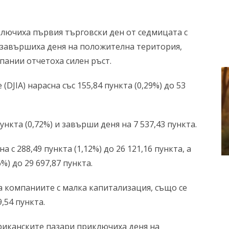
лючиха първия търговски ден от седмицата с
 завършиха деня на положителна територия,
пании отчетоха силен ръст.
(DJIA) нарасна със 155,84 пункта (0,29%) до 53
ункта (0,72%) и завърши деня на 7 537,43 пункта.
 с 288,49 пункта (1,12%) до 26 121,16 пункта, а
%) до 29 697,87 пункта.
а компаниите с малка капитализация, също се
9,54 пункта.
риканските пазари приключиха деня на