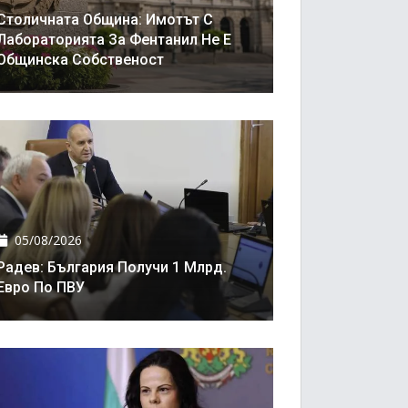
Столичната Община: Имотът С
Лабораторията За Фентанил Не Е
Общинска Собственост
05/08/2026
Радев: България Получи 1 Млрд.
Евро По ПВУ