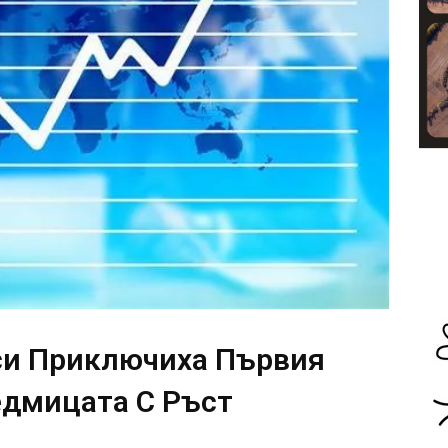
си Приключиха Първия
едмицата С Ръст