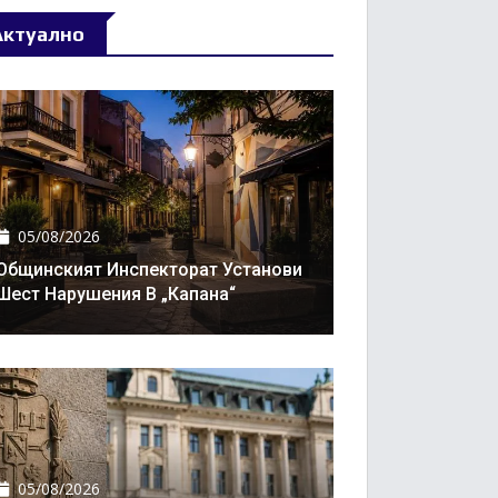
Актуално
05/08/2026
Общинският Инспекторат Установи
Шест Нарушения В „Капана“
05/08/2026