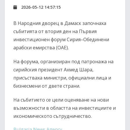
2026-05-12 14:57:15
В Народния дворец в Дамаск започнаха
събитията от втория ден на Първия
инвестиционен форум Сирия–Обединени
арабски емирства (ОАЕ).
На форума, организиран под патронажа на
сирийския президент Ахмед Шара,
присъстваха министри, официални лица и
бизнесмени от двете страни.
На събитието се цели оценяване на нови
възможности в областта на инвестициите и
икономическото сътрудничество.
Bulgaria News Agency